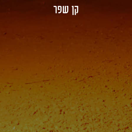
קן שפר