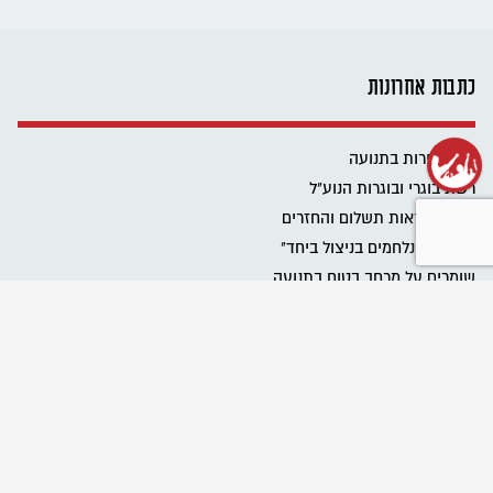
כתבות אחרונות
שנת שירות בתנועה
רשת בוגרי ובוגרות הנוע"ל
ביטול הוראות תשלום והחזרים
פרוייקט "נלחמים בניצול ביחד"
שומרים על מרחב בטוח בתנועה
Emergency educational activities for Ukrainian communities
نحافظ على مساحة آمنة في الحركة
מגבירים את האור
כל הזכויות שלכם בעבודה בבחירות
כל הטיפים לעבודה במערכת הבחירות