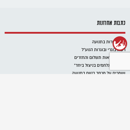
כתבות אחרונות
שנת שירות בתנועה
רשת בוגרי ובוגרות הנוע"ל
ביטול הוראות תשלום והחזרים
פרוייקט "נלחמים בניצול ביחד"
שומרים על מרחב בטוח בתנועה
Emergency educational activities for Ukrainian communities
نحافظ على مساحة آمنة في الحركة
מגבירים את האור
כל הזכויות שלכם בעבודה בבחירות
כל הטיפים לעבודה במערכת הבחירות