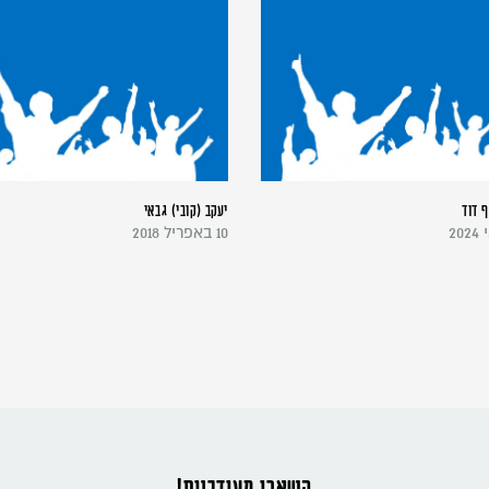
ף דוד
יעקב (קובי) גבאי
10 באפריל 2018
השארו מעודכנים!