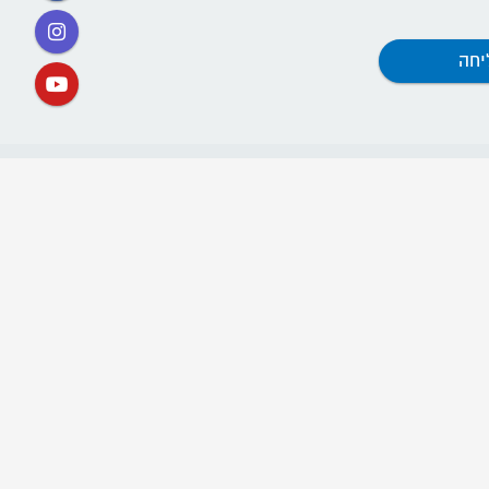
קישורים
אתר תנועת דרור ישראל
ההסתדרות החדשה
קרן השוויון
קרן הדורות
חוות ההכשרה (שנת שירות)
"חריש לחיים" - אתר לשמירת החיים