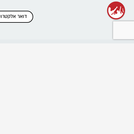
כתבות אחרונות
שנת שירות בתנועה
רשת בוגרי ובוגרות הנוע"ל
ביטול הוראות תשלום והחזרים
פרוייקט "נלחמים בניצול ביחד"
שומרים על מרחב בטוח בתנועה
Emergency educational activities for Ukrainian
communities