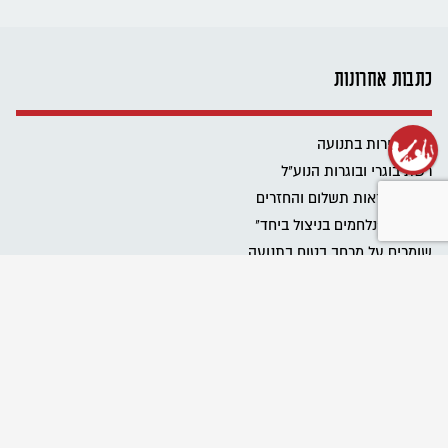
כתבות אחרונות
שנת שירות בתנועה
רשת בוגרי ובוגרות הנוע"ל
ביטול הוראות תשלום והחזרים
פרוייקט "נלחמים בניצול ביחד"
שומרים על מרחב בטוח בתנועה
Emergency educational activities for Ukrainian communities
نحافظ على مساحة آمنة في الحركة
מגבירים את האור
כל הזכויות שלכם בעבודה בבחירות
כל הטיפים לעבודה במערכת הבחירות