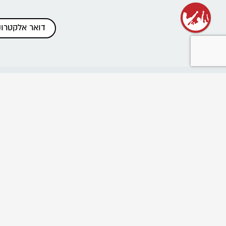
כתבות אחרונות
שנת שירות בתנועה
רשת בוגרי ובוגרות הנוע"ל
ביטול הוראות תשלום והחזרים
פרוייקט "נלחמים בניצול ביחד"
שומרים על מרחב בטוח בתנועה
Emergency educational activities for Ukrainian
communities