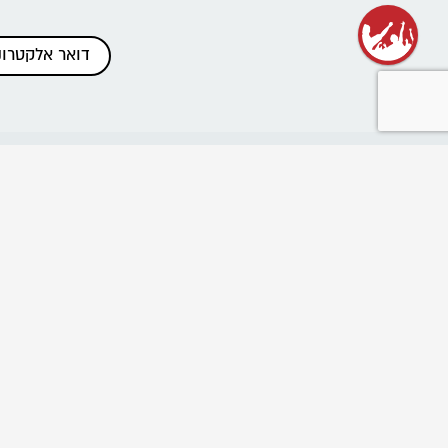
כתבות אחרונות
שנת שירות בתנועה
רשת בוגרי ובוגרות הנוע"ל
ביטול הוראות תשלום והחזרים
פרוייקט "נלחמים בניצול ביחד"
שומרים על מרחב בטוח בתנועה
Emergency educational activities for Ukrainian
communities