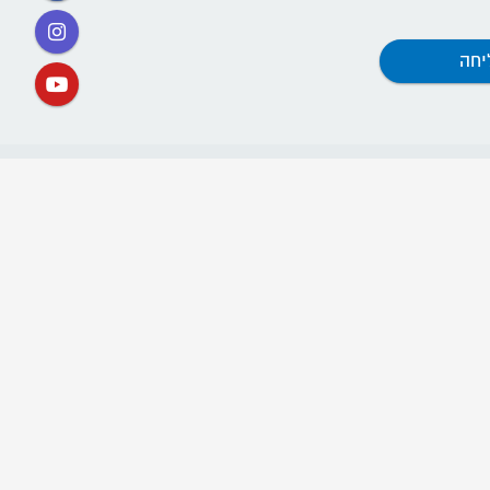
קישורים
אתר תנועת דרור ישראל
ההסתדרות החדשה
קרן השוויון
קרן הדורות
חוות ההכשרה (שנת שירות)
"חריש לחיים" - אתר לשמירת החיים