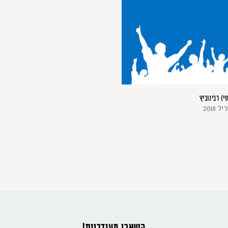
י) רבינוביץ
השארו מעודכנים!