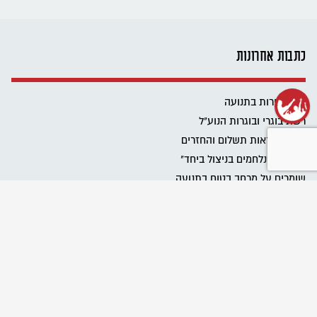
כתבות אחרונות
שנת שירות בתנועה
רשת בוגרי ובוגרות הנוע"ל
ביטול הוראות תשלום והחזרים
פרוייקט "נלחמים בניצול ביחד"
שומרים על מרחב בטוח בתנועה
Emergency educational activities for Ukrainian communities
نحافظ على مساحة آمنة في الحركة
מגבירים את האור
כל הזכויות שלכם בעבודה בבחירות
כל הטיפים לעבודה במערכת הבחירות