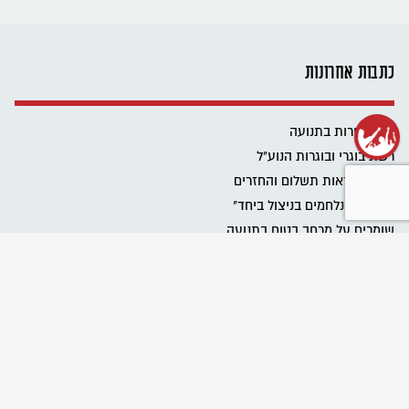
כתבות אחרונות
שנת שירות בתנועה
רשת בוגרי ובוגרות הנוע"ל
ביטול הוראות תשלום והחזרים
פרוייקט "נלחמים בניצול ביחד"
שומרים על מרחב בטוח בתנועה
Emergency educational activities for Ukrainian communities
نحافظ على مساحة آمنة في الحركة
מגבירים את האור
כל הזכויות שלכם בעבודה בבחירות
כל הטיפים לעבודה במערכת הבחירות