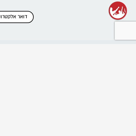
כתבות אחרונות
שנת שירות בתנועה
רשת בוגרי ובוגרות הנוע"ל
ביטול הוראות תשלום והחזרים
פרוייקט "נלחמים בניצול ביחד"
שומרים על מרחב בטוח בתנועה
Emergency educational activities for Ukrainian
communities