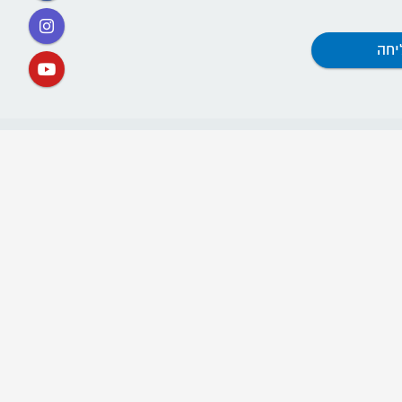
קישורים
אתר תנועת דרור ישראל
ההסתדרות החדשה
קרן השוויון
קרן הדורות
חוות ההכשרה (שנת שירות)
"חריש לחיים" - אתר לשמירת החיים