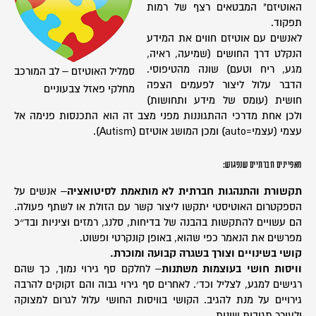
האוטיזם" המבטאים רצף של רמות
תפקוד.
לאנשים עם אוטיזם חווים את המידע
הנקלט דרך החושים (שמיעה, ראיה,
מגע, ריח וטעם) שונה מהטיפוסי.
סמליל האוטיזם – לב המורכב
הדבר עלול ליצור לפעמים הצפה
מחלקי פאזל צבעוניים
חושית (עומס של מידע ותחושות)
ולכן אחת מדרכי ההתגוננות מפני מצב זה הוא התכנסות פנימה אל
עצמי (עצמי=auto) ומכן המושג אוטיזם (Autism).
מאפיינים חברתיים שנפגוש:
תקשורת והתנהגות חברתית לא מותאמת לסיטואציה
– אנשים על
הספקטרום האוטיסטי יתקשו ליצור קשר עם הזולת או לשתף פעולה.
הם עשויים להתקשות בהבנה של בדיחות, סלנג, רמזים וציניות ובד״כ
מפרשים את הנאמר כפי שהוא, באופן קונקרטי ופשוט.
קושי בשינויים וצורך בשגרה קבועה ומוכרת.
וויסות חושי בעוצמות משתנות
– לחלקם סף גירוי נמוך, כך שהם
רגישים למגע, לצליל וכד׳. לאחרים סף גירוי גבוה והם זקוקים להרבה
גירויים על מנת להגיב. הקושי בוויסות החושי עלול לגרום למצוקה
ולעורר תגובות שונות.