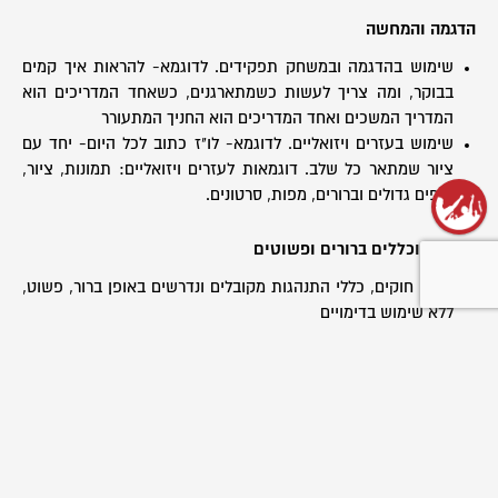
הדגמה והמחשה
שימוש בהדגמה ובמשחק תפקידים. לדוגמא- להראות איך קמים
בבוקר, ומה צריך לעשות כשמתארגנים, כשאחד המדריכים הוא
המדריך המשכים ואחד המדריכים הוא החניך המתעורר
שימוש בעזרים ויזואליים. לדוגמא- לו"ז כתוב לכל היום- יחד עם
ציור שמתאר כל שלב. דוגמאות לעזרים ויזואליים: תמונות, ציור,
גרפים גדולים וברורים, מפות, סרטונים.
הוראות וכללים ברורים ופשוטים
ניסוח חוקים, כללי התנהגות מקובלים ונדרשים באופן ברור, פשוט,
ללא שימוש בדימויים
הסברה בשלבים
– במילים פשוטות – גם של תדריכי ה-ב.ב.ב. וגם
של משחקים. כל דבר דורש פירוק לפרטי פרטים של ההסבר. לדוג:
לא- במקרה של שריפה כולם מתכנסים סביבי. אלא: אם תהיה
שריפה- שזה אש מסוכנת שיכולה לעבור בכל היער, אתם מחפשים
איפה אני נמצא, ואז מגיעים אליי, ואז נשארים לידי בלי ללכת לשום
מקום. הולכים רק יחד איתי לאן שאני אלך.
וידוא הבנת החניכים
– לבקש שיחזרו על מה שאמרת, לעשות