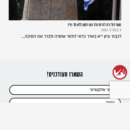
האם יכול היה להיות מרד גטו ורשה ללא תל-חי?
9 במרץ 2017
לכבוד ציון י"א באדר כדאי לחזור אחורה ולברר את הסיבה...
השארו מעודכנים!