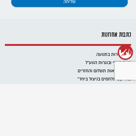
כתבות אחרונות
שנת שירות בתנועה
רשת בוגרי ובוגרות הנוע"ל
ביטול הוראות תשלום והחזרים
פרוייקט "נלחמים בניצול ביחד"
שומרים על מרחב בטוח בתנועה
Emergency educational activities for Ukrainian communities
نحافظ على مساحة آمنة في الحركة
מגבירים את האור
כל הזכויות שלכם בעבודה בבחירות
כל הטיפים לעבודה במערכת הבחירות