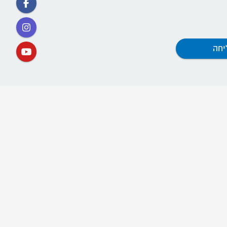
קישורים
אתר תנועת דרור ישראל
ההסתדרות החדשה
קרן השוויון
קרן הדורות
חוות ההכשרה (שנת שירות)
"חריש לחיים" - אתר לשמירת החיים