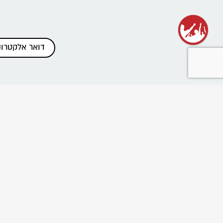
כתבות אחרונות
שנת שירות בתנועה
רשת בוגרי ובוגרות הנוע"ל
ביטול הוראות תשלום והחזרים
פרוייקט "נלחמים בניצול ביחד"
שומרים על מרחב בטוח בתנועה
Emergency educational activities for Ukrainian