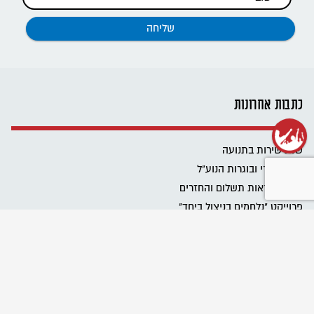
כתבות אחרונות
שנת שירות בתנועה
רשת בוגרי ובוגרות הנוע"ל
ביטול הוראות תשלום והחזרים
פרוייקט "נלחמים בניצול ביחד"
שומרים על מרחב בטוח בתנועה
Emergency educational activities for Ukrainian communities
نحافظ على مساحة آمنة في الحركة
מגבירים את האור
כל הזכויות שלכם בעבודה בבחירות