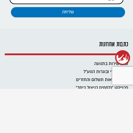
כתבות אחרונות
שנת שירות בתנועה
רשת בוגרי ובוגרות הנוע"ל
ביטול הוראות תשלום והחזרים
פרוייקט "נלחמים בניצול ביחד"
שומרים על מרחב בטוח בתנועה
Emergency educational activities for Ukrainian communities
نحافظ على مساحة آمنة في الحركة
מגבירים את האור
כל הזכויות שלכם בעבודה בבחירות