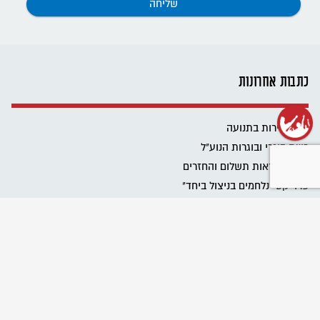
כתבות אחרונות
שנת שירות בתנועה
רשת בוגרי ובוגרות הנוע"ל
ביטול הוראות תשלום והחזרים
פרוייקט "נלחמים בניצול ביחד"
שומרים על מרחב בטוח בתנועה
Emergency educational activities for Ukrainian communities
نحافظ على مساحة آمنة في الحركة
מגבירים את האור
כל הזכויות שלכם בעבודה בבחירות
כל הטיפים לעבודה במערכת הבחירות