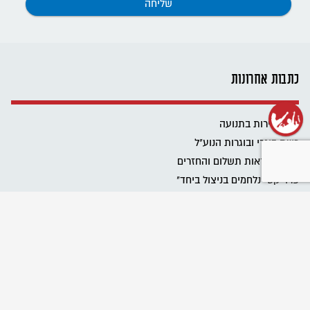
כתבות אחרונות
שנת שירות בתנועה
רשת בוגרי ובוגרות הנוע"ל
ביטול הוראות תשלום והחזרים
פרוייקט "נלחמים בניצול ביחד"
שומרים על מרחב בטוח בתנועה
Emergency educational activities for Ukrainian communities
نحافظ على مساحة آمنة في الحركة
מגבירים את האור
כל הזכויות שלכם בעבודה בבחירות
כל הטיפים לעבודה במערכת הבחירות