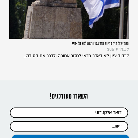
האם יכול היה להיות מרד גטו ורשה ללא תל-חי?
9 במרץ 2017
לכבוד ציון י"א באדר כדאי לחזור אחורה ולברר את הסיבה...
השארו מעודכנים!