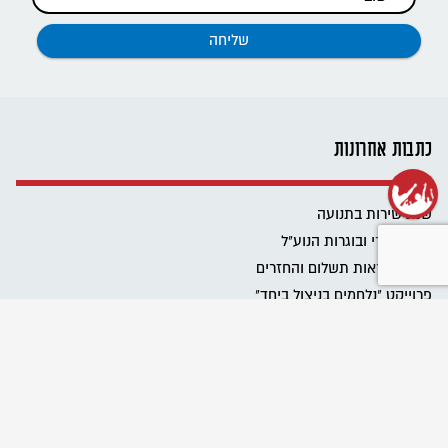
כתבות אחרונות
שנת שירות בתנועה
רשת בוגרי ובוגרות הנוע"ל
ביטול הוראות תשלום והחזרים
פרוייקט "נלחמים בניצול ביחד"
שומרים על מרחב בטוח בתנועה
Emergency educational activities for Ukrainian communities
نحافظ على مساحة آمنة في الحركة
מגבירים את האור
כל הזכויות שלכם בעבודה בבחירות