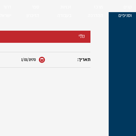
קנים
מרכז
זכויות
ספר
דרור
וסניפים
ההדרכה
בעבודה
הזיכרון
ישראל
כללי
תאריך:
1/01/1970