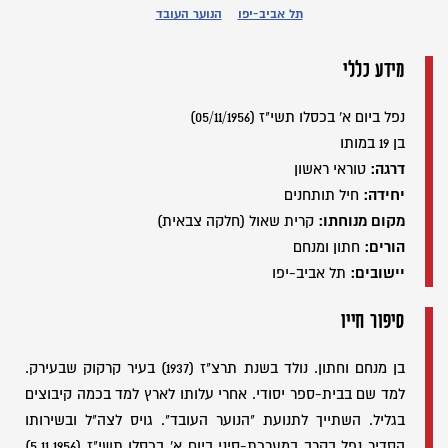
תל אביב-יפו
הנוער העובד
מידע כללי
נפל ביום א' בכסלו תשי"ז (05/11/1956)
בן 19 במותו
דרגה:
טוראי ראשון
יחידה:
חיל תותחנים
מקום מנוחתו:
קרית שאול (חלקה צבאית)
הורים:
חתון ומנחם
יישובים:
תל אביב-יפו
סיפור חייו
בן מנחם וחתון. נולד בשנת תרצ"ז (1937) בעיר קרקוק שבעירק.
למד שם בבית-ספר יסודי. אחרי עלותו לארץ למד בכמה קיבוצים
בגליל. השתייך לתנועת "הנוער העובד". גויס לצה"ל ובשירותו
הסדיר נפל בקרב במערכת-סיני ביום א' בכסלו תשי"ז (5.11.1956)