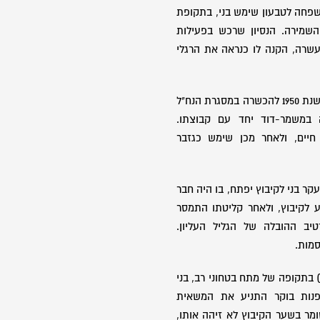
חה לטבעון שימש בני, בתקופת
השמירה. הנסיון שרכש בפעילות
עשרה, הקנה לו כנראה את הרגלי
כחניך תנועת הנוער העובד יצא בשנת 1950 להכשרה במסגרת הנח"ל
במשמר-דוד יחד עם קבוצתו.
חיים, ולאחר מכן שימש כגזבר
 בני לקיבוץ יפתח, בו היה חבר
י. בתחילת שנת 1959 הגיע לקיבוץ, ולאחר קליטתו התמסר
יב ההובלה של הגליל העליון.
סמות.
ביום ב' בכסלו תשכ"ח, (04.12.1967) בתקופה של מתח בטחוני רב, בני
 כדרכו ובשעה 03:00 לפנות בוקר התניע את המשאית
מר בשער הקיבוץ לא זיהה אותו,