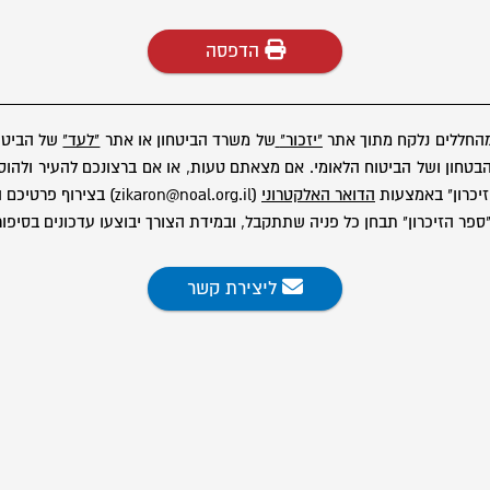
הדפסה
מהחללים נלקח מתוך אתר
"יזכור"
של משרד הביטחון או אתר
"לעד"
של הביטוח
ון ושל הביטוח הלאומי. אם מצאתם טעות, או אם ברצונכם להעיר ולהוסיף
יכרון" באמצעות
הדואר האלקטרוני
(zikaron@noal.org.il) בצירוף פרטיכם המלאים.
פר הזיכרון" תבחן כל פניה שתתקבל, ובמידת הצורך יבוצעו עדכונים בסיפור
ליצירת קשר