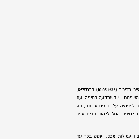
בני, בן לילי ורוברט, נולד בד' באייר תרצ"ב (10.05.1932) בברסלאו,
 משפחתו, שהשתקעה בחיפה. עם
 לפנימיה על יד פרדס-חנה, בה
 לחיפה החל ללמוד בבית-ספר
ביו עמילות מכס, ועסק בכך עד