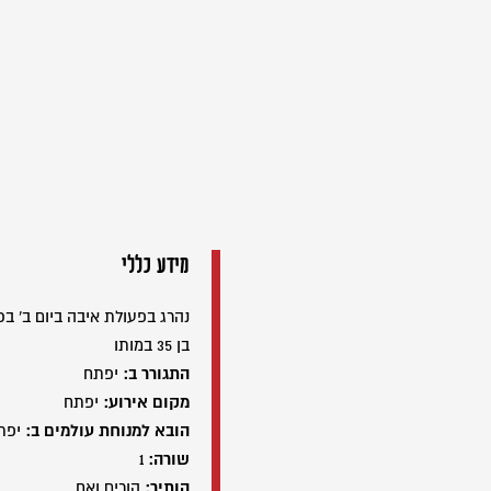
מידע כללי
נהרג בפעולת איבה ביום ב' בכסלו תשכ
בן 35 במותו
התגורר ב:
יפתח
מקום אירוע:
יפתח
הובא למנוחת עולמים ב:
יפת
שורה:
1
הותיר:
הורים ואח