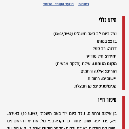
רחובות
הנוער העובד והלומד
מידע כללי
נפל ביום י"ב באב תשמ"ט (13/08/1989)
בן 22 במותו
דרגה:
רב סמל
יחידה:
חיל מודיעין
מקום מנוחתו:
אילת (חלקה צבאית)
הורים:
אילנה ורחמים
יישובים:
רחובות
קנים/סניפים:
קן חבצלת
סיפור חייו
בן אילנה ורחמים. נולד ביום י"ד באב תשכ"ז (20.8.1967) באילת.
גיא, פרח יפה, שושן צחור, כך נקרא בפי כול. את ימיו הראשונים
עשה בגן הילדים באילת ובבית-הספר היסודי 'אלמוג'. הוא המשיך