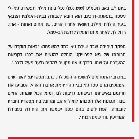
ביום י"ב באב תשמ"ט (13.8.1989) נפל בעת מילוי תפקידו. גיא-לי
ניספה בתאונת-דרכים. הוא הובא לקבורה בבית-העלמין הצבאי
בעיר הולדתו אילת. השאיר אחריו הורים, שני אחים ואחות - ארז,
רן ולילך. לאחר מותו הועלה לדרגת רב-סמל.
מפקד היחידה שבה שירת גיא כתב למשפחה: "כאות הוקרה על
תרומתו של גיא לפרוייקט הוחלט להנציח את זכרו בקריאת
המערכת על שמו. בדרך זו אנו מקווים להקים גלעד פעיל לזכרו".
במכתבי התנחומים למשפחה השכולה, כתבו מפקדים: "השורשים
העמוקים מהם ספג גיא בבית הוריו את אהבת הארץ, הטביעו את
חותמם באישיותו, רגישותו, נדיבות לבו, ומעל הכול שמחת החיים
שבו. תכונות אלו הפכוהו לחייל אהוב ומקובל בין מפקדיו וחבריו
לעבודה. הפרוייקטים בהם עסק ישמשו את היחידה בעבודת
המודיעין עוד שנים רבות".