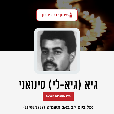
שיתוף נר זיכרון
גיא (גיא-לי) סינואני
חלל מערכות ישראל
נפל ביום י"ב באב תשמ"ט (13/08/1989)