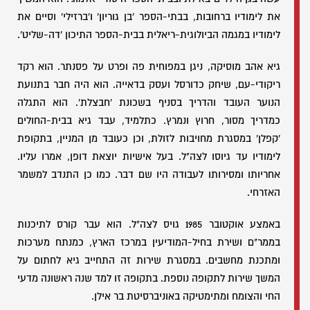
את לימודיו ברחובות, בבתי-הספר 'בן גוריון' ו'ברזילי' וסיים את
לימודיו במגמה הביולוגית-ריאלית בבית-הספר התיכון 'דה-שליט'.
גיא אהב מוסיקה, ניגן במפוחית פה ופרט על פסנתר. הוא רקד
ריקודי-עם, שיחק כדורסל ועסק בדאייה. הוא היה חבר בתנועת
הנוער העובד והדריך בסניף בשכונת 'חבצלת'. הוא התגלה
כמדריך מסור, חרוץ ונמרץ. כתלמיד, עבד גיא בבית-החולים
'קפלן' במסגרת מחויבות לזולת, וכן כעובד מן המניין, בתקופת
לימודיו עד גיוסו לצה"ל. בעל אישיות יוצאת דופן, אמרו עליו.
אחריותו ומסירותו לעבודה היו שם דבר. כמו כן התנדב למשמר
האזרחי.
באמצע אוקטובר 1985 גויס לצה"ל. הוא עבר קורס לתיכנות
בממר"ם ושירת בחיל-המודיעין במרכז הארץ, כמנתח מערכות
ומתכנת מחשבים. במסגרת שירות זה התחייב גיא לחתום על
המשך שירות לתקופה נוספת. בתקופה זו למד שנה ראשונה מדעי
החי והצומח ומתימטיקה באוניברסיטת בר אילן.