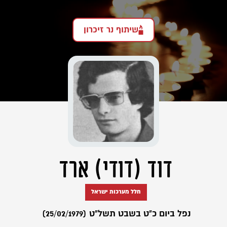
שיתוף נר זיכרון
דוד (דודי) ארד
חלל מערכות ישראל
נפל ביום כ"ט בשבט תשל"ט (25/02/1979)