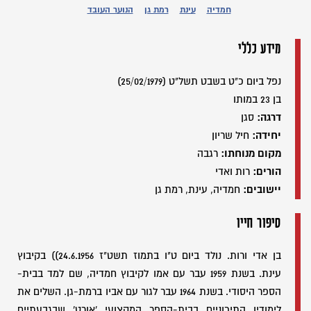
חמדיה
עינת
רמת גן
הנוער העובד
מידע כללי
נפל ביום כ"ט בשבט תשל"ט (25/02/1979)
בן 23 במותו
דרגה:
סגן
יחידה:
חיל שריון
מקום מנוחתו:
רגבה
הורים:
רות ואדי
יישובים:
חמדיה, עינת, רמת גן
סיפור חייו
בן אדי ורות. נולד ביום ט"ו בתמוז תשט"ז 24.6.1956)) בקיבוץ
עינת. בשנת 1959 עבר עם אמו לקיבוץ חמדיה, שם למד בבית-
הספר היסודי. בשנת 1964 עבר לגור עם אביו ברמת-גן. השלים את
לימודיו התיכוניים בבית-הספר המקצועי 'אורט' שבגבעתיים