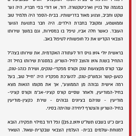
במגמה של בניין וארכיטקטורה. דוד, או דודי בפי חבריו, היה נער
שקט וחביב, וצנוע מאוד בדרישותיו. בבית-הספר היה תלמיד טוב
וממושמע, ומקובל בחברת הילדים. היה חבר בתנועת הנוער
העובד. כאשר חלה אביו, טיפל בו במסירות, וגם במשך שירותו
הצבאי הקדיש את כל חופשותיו לטיפול באב.
בראשית יולי 1974 גויס דוד לעתודה האקדמית. את שירותו בצה"ל
התחיל בשנת 1976 והוצב לחיל-השריון. במסגרת שירותו בחיל זה
עבר קורס מקצועות טנק וקורס מפקדי-טנקים, ושירת כנהג-טנק,
כטען-קשר וכמש"ק-טנק. להערכת מפקדיו היה "חייל טוב, בעל
רמה אישית גבוהה מן הממוצע", אך את מקומו הנאות מצא
בחיל-המודיעין, ולאחר שסיים קורס קציני-אג"מ וקורס קציני-
מודיעין - שניהם בציונים גבוהים - שירת כקצין-מודיעין
בחיל-השריון והצטרף ליחידה שהיתה בסיני.
ביום כ"ט בשבט תשל"ט 25.2.1979)) נפל דוד במילוי תפקידו. הובא
למנוחת-עולמים בבית- העלמין הצבאי שבקרית-שאול. השאיר