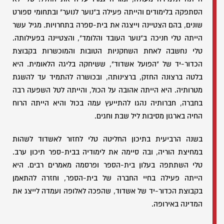
הסתפקה בלימודים והייתה פעילה ב"נוער לנוער" ובתחומי ספורט
שונים, בהם הצטיינה וייצגה את בית-ספרה בתחרויות. מגיל עשר
הייתה טלי חניכה ב"נוער העובד והלומד", והצטיינה בפעילותה.
טלי נחשבה לאחת השחקניות הטובות והמוכשרות בקבוצת
הכדור-יד של "הפועל אשדוד", ששיחקה בליגה הלאומית. היא
בלטה ברצונה החזק, ברצינותה, ובכושרה להתמיד עד להשגת
מטרותיה. היא הייתה אהובה על הכול, והייתה לטל השפעה רבה
בחברה, חברותיה נהגו להתייעץ עמה בכול והיא הייתה הרוח
החיה בארגון מסיבות ליל שבת וחגים.
בשנה הרביעית בתיכון החליטה טלי לחזור לאשדוד לשהות
במחיצת הוריה, ובה סיימה את לימודיה בבית-ספר תיכון ערב.
טלי השתתפה בעלון בית-הספר ופרסמה מאמרים רבים. היא
הייתה פעילה בחיי החברה של בית-הספר, וחזרה להתאמן
בקבוצת הכדור-יד של אשדוד, שהפכה לאלופה ועמדה לייצג את
המדינה באירופה.