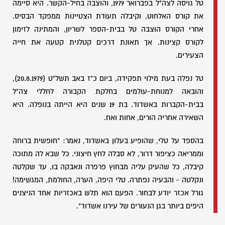
טל גויסה לצה"ל בפברואר 1979, והוצבה בחיל-הקשר. היא סיימה
את קורס האלחוט, וקיבלה תעודת הצטיינות ממפקד הבסיס.
אחרי הקורס הוצבה טל בבית-הספר לשריון, והמתינה לזימון
לקורס קצינות. אך תאונת דרכים קטלנית קטעה את חייה
הצעירים.
טל נפלה בעת מילוי תפקידה, ביום כ"ז באב תשל"ט (20.8.1979),
והובאה למנוחת-עולמים בחלקת הקבורה לחללי צה"ל
בבית-הקברות באשדוד. בת 19 שנים היא הייתה בנופלה. היא
השאירה אחריה הורים, אחות ואח.
בהספד על טלי, שהופיע בעלון באשדוד, נאמר: "חופשית ברוחה
וממריאה כציפור דרור, לא סבלה לחץ חיצוני. כל שבא לה מתוכה
קיבלה, כל שהעיק עליה מבחוץ פרפרה ונאבקה בו, עד שקלטה
ונקלטה - והבעיה נפתרה. טלי היפה, הערה, החולמת, המגשימה!
גורל אכזר יודע לבחור. הפעם הוא תלש באכזריות אחד הניצנים
היפים ביותר בגן הנעורים של עירנו אשדוד".