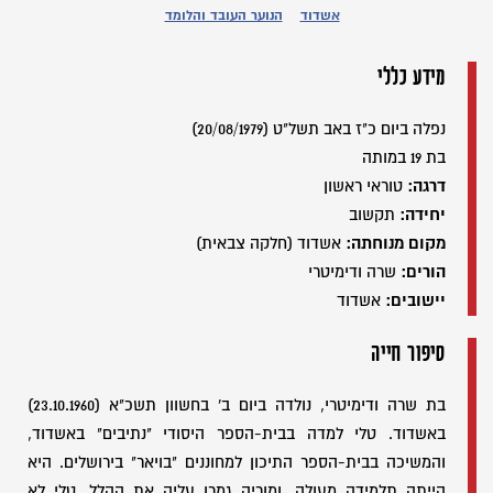
אשדוד
הנוער העובד והלומד
מידע כללי
נפלה ביום כ"ז באב תשל"ט (20/08/1979)
בת 19 במותה
דרגה:
טוראי ראשון
יחידה:
תקשוב
מקום מנוחתה:
אשדוד (חלקה צבאית)
הורים:
שרה ודימיטרי
יישובים:
אשדוד
סיפור חייה
בת שרה ודימיטרי, נולדה ביום ב' בחשוון תשכ"א (23.10.1960)
באשדוד. טלי למדה בבית-הספר היסודי "נתיבים" באשדוד,
והמשיכה בבית-הספר התיכון למחוננים "בויאר" בירושלים. היא
הייתה תלמידה מעולה, ומוריה גמרו עליה את ההלל. טלי לא