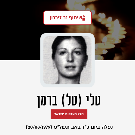
שיתוף נר זיכרון
טלי (טל) ברמן
חלל מערכות ישראל
נפלה ביום כ"ז באב תשל"ט (20/08/1979)