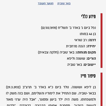
באר טוביה
הנוער העובד
מידע כללי
נפל ביום ג' באדר ב' תשל"ח (12/03/1978)
בן 46 במותו
דרגה:
רב טוראי
יחידה:
הגנה מרחבית
מקום מנוחתו:
באר טוביה (חלקה צבאית)
הורים:
שושנה וליפא
יישובים:
באר טוביה
סיפור חייו
בן ליפא ושושנה. נולד ביום כ"א באדר ב' תרצ"ב (29.3.1932)
בבאר-טוביה. שם התחיל את לימודיו והשלימם, ושם בנה משק לו
ולמשפחתו. משה היה ילד בישן ומסוגר, "אבל היה ערני מאוד
לנעשה בטבע", מספרת אחותו הבכירה, דבורק'ה. "ילדים,