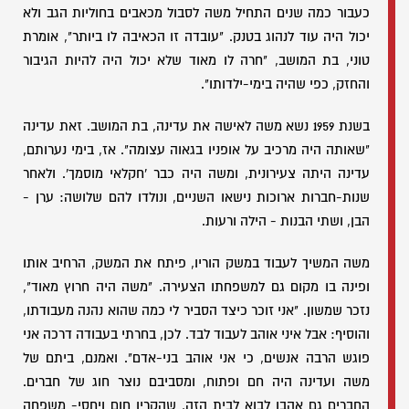
כעבור כמה שנים התחיל משה לסבול מכאבים בחוליות הגב ולא
יכול היה עוד לנהוג בטנק. "עובדה זו הכאיבה לו ביותר", אומרת
טוני, בת המושב, "חרה לו מאוד שלא יכול היה להיות הגיבור
והחזק, כפי שהיה בימי-ילדותו".
בשנת 1959 נשא משה לאישה את עדינה, בת המושב. זאת עדינה
"שאותה היה מרכיב על אופניו בגאוה עצומה". אז, בימי נערותם,
עדינה היתה צעירונית, ומשה היה כבר 'חקלאי מוסמך'. ולאחר
שנות-חברות ארוכות נישאו השניים, ונולדו להם שלושה: ערן -
הבן, ושתי הבנות - הילה ורעות.
משה המשיך לעבוד במשק הוריו, פיתח את המשק, הרחיב אותו
ופינה בו מקום גם למשפחתו הצעירה. "משה היה חרוץ מאוד",
נזכר שמשון. "אני זוכר כיצד הסביר לי כמה שהוא נהנה מעבודתו,
והוסיף: אבל איני אוהב לעבוד לבד. לכן, בחרתי בעבודה דרכה אני
פוגש הרבה אנשים, כי אני אוהב בני-אדם". ואמנם, ביתם של
משה ועדינה היה חם ופתוח, ומסביבם נוצר חוג של חברים.
החברים גם אהבו לבוא לבית הזה, שהקרין חום ויחסי- משפחה