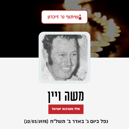
שיתוף נר זיכרון
משה ויין
חלל מערכות ישראל
נפל ביום ג' באדר ב' תשל"ח (12/03/1978)