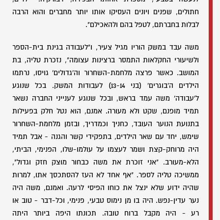
חתולים, שפנים ויונים העסיקו אותו יותר מחברים והוא הרבה
לבלות בחברתם, לטפל בהם ולהאכילם".
משה עבד במשק הוריו מגיל צעיר, ו"לעבודה בגינת בית-הספר
ולשיעורי החקלאות התמסר ברצינות עצומה", נזכרת טליה, בת
המושב. כאשר פרצה מלחמת-השחרור וה'גדולים' גויסו, נרתמו
הילדים ה'בוגרים' (בני 13-14) לעבודות המשק. בכל שנוגע
ל'עבודה' משה עמד בראש, ובכל שנוגע לענייני החברה נשאר
תמיד מופנם, שקט ולא מעורה. אמנם, הוא נטל חלק בפעילות
בתנועת הנוער העובד, כחניך וכמדריך, ובזמן מלחמת-השחרור
שימש, יחד עם שאר הילדים, בתפקידי קשר והגנה - אבל תמיד
היה מרוחק-קצת ושמר לעצמו על עולמו-שלו, הפנימי, הביתי,
הלא-מעורב. "אני זוכרת את משה כבחור מוצק חזק וגדול",
ממשיכה טליה לספר. "אף אחד לא העז להסתכסך אתו, למרות
שהיה ידוע שלא ינצל את כוחו הפיסי לרעה. ואמנם, משה היה
נער עדין-נפש. היה בו מן נימוס טבעי, פנימי, וכל-דבר - טוב או
רע - היה מקבל ברוח טובה. תכונתו היפה ביותר היתה