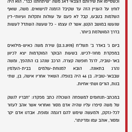
וכשסיימו את שירותם הצבאי דאג משה "שיתחתנו כבר". הוא היה
לוחץ על העניין הזה עד שקיבל הזמנה לנישואים. משה, שואף
השלמות בטבעו, קבל לא פעם על עוולות ותקלות ועיוותי-דין
שנעשו במושב הקטן. אשר לו עצמו - כל שעשה השתדל לעשות
בדרך המושלמת ביותר.
ביום ג' באדר ב' תשל"ח (12.3.1978) שירת משה כאיש-מילואים
במפקדת מחוז-לכיש. בשעות הבוקר המוקדמות יצא לכיוון
באר-טוביה, לרגל חופשה קצרה. הרכב שנהג בו התהפך, ומשה
נהרג בתאונה. הובא למנוחת-עולמים בבית-העלמין
שבבאר-טוביה. בן 46 היה בנופלו. השאיר אחריו אישה, בן, שתי
בנות, הורים ושתי אחיות.
במכתב-תנחומים למשפחה השכולה כתב מפקדו: "חבריו לנשק
של משה סיפרו עליו שהיה אדם מסור ואחראי אשר אהב לעזור
לכל-נזקק, ולמעשה שימש להם דוגמה ומופת. אבדנו אדם יקר
ומסור, אוהב עמו ומדינתו".