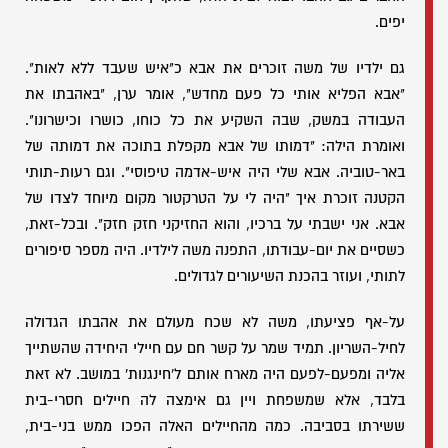
יפים.
גם ילדיו של משה זוכרים את אבא כ"איש שעבד ללא לאות".
"אבא הפליא אותי כל פעם מחדש", אומר ערן, "באהבתו את
העבודה במשק, שבה השקיע את כל כוחו, כושרו וכישרונו".
ואומרת הילה: "דמותו של אבא מקפלת בתוכה את דמותה של
באר-טוביה. אבא שלי היה איש-אדמה טיפוסי". וגם רעות-תותי
הקטנה זוכרת איך "היה לי על הטרקטור מקום מיוחד לצדו של
אבא. אני ישבתי על ברכיו, והוא החזיקני חזק חזק". ובכל-זאת,
כשסיים את יום-עבודתו, התפנה משה לילדיו. היה מספר סיפורים
לתותי, ועוזר בהכנת השיעורים לגדולים.
על-אף פציעתו, משה לא שכח מעולם את אהבתו הגדולה
לחיל-השריון. תמיד שמר על קשר חם עם חיילי היחידה שהשתייך
אליה ומפעם-לפעם היה מארח אותם ל'חינגנות' במושב. לא זאת
בלבד, אלא שמשפחת ויין גם אימצה לה חיילים חסרי-בית
ששירתו בסביבה. כמה מהחיילים האלה הפכו ממש בני-בית,