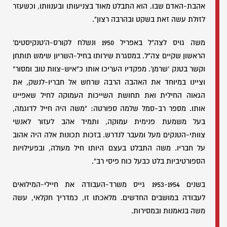
אהבת-האדם שבו. הוא התבלט מאוד בצניעותו ובענוותו, וכשעזר
לזולת עשה זאת בשקט ובהרבה רצון".
משה גויס לצה"ל באפריל 1950 ונשלח לקורס-ה'טנקיסטים'
הראשון שקיים צה"ל. במסגרת שירותו בחיל-השריון שימש תותחן
וקשר בטנק 'שרמן'. מפקדיו העריכו אותו כ"איש-צוות טוב ומסור"
וציינו במיוחד את האהבה הרבה שרחש אל חבריו-לנשק, את
הגאוה החילית ואת תחושת השייכות העמוקה לחיל שאפיינו
אותו. מספר רב-סמל שלמה ספורטה: "משה היה חייל לדוגמה,
בעל משמעת פנימית עמוקה, ותמיד אהב לעזור לאנשי
צוותי-הטנקים מעל ומעבר לנדרש. בזכות תכונות אלה היה אהוב
על חבריו. משה התבלט בעצם היותו חיל מעולה, ובפעילויות
הספורטיביות בלט כבעל כוח פיסי רב".
בשנים 1953-1954 גייס משרד-העבודה את חיילי-המילואים
לעבודה במושבים החדשים. מלאכתו זו, כמדריך חקלאי, עשה
משה בנאמנות ובמסירות.