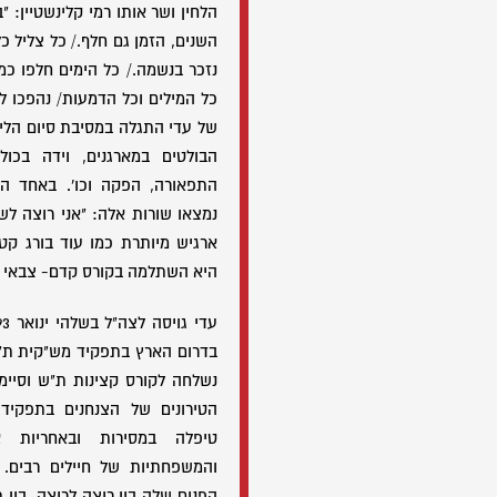
הלחין ושר אותו רמי קלינשטיין: "
השנים, הזמן גם חלף./ כל צליל כ
נזכר בנשמה./ כל הימים חלפו כמו
כל המילים וכל הדמעות/ נהפכו ל
של עדי התגלה במסיבת סיום הלימו
הבולטים במארגנים, וידה בכו
התפאורה, הפקה וכו'. באחד הח
נמצאו שורות אלה: "אני רוצה לש
ארגיש מיותרת כמו עוד בורג קטן
היא השתלמה בקורס קדם- צבאי 
בדרום הארץ בתפקיד מש"קית ת"
נשלחה לקורס קצינות ת"ש וסיימ
הטירונים של הצנחנים בתפקיד
טיפלה במסירות ובאחריות א
והמשפחתיות של חיילים רבים. 
הפנים שלה בין ריצה לריצה, בין 