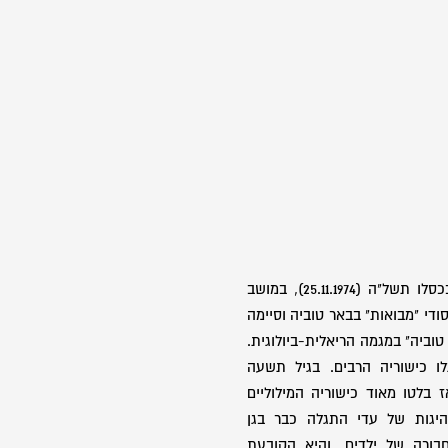
בת רחל ועפר. נולדה ביום י"א בכסלו תשל"ה (25.11.1974), במושב
ודי "מבואות" בבאר טוביה וסיימה
טוביה" במגמה הריאלית-ביולוגית.
ו כישוריה הרבים. בגיל תשעה
 בלטו מאוד כישוריה המילוליים
יגות של עדי התגלה כבר בגן
בורה של ילדים, והיא הקובעת