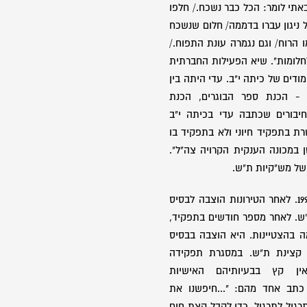
באתי לומר: הכל כבר נשכח./ חלפו
ל ניגון עברו בדממה/ חלום שנשכח
 הרוח/ וגם נגמרה עונת התפוח./
חלומות". שיא הפעילות החברתית
דים של כיתה י"ב. עדי היתה בין
ל - הכנת ספר הבוגרים, הכנת
יבורים שכתבה עדי בכיתה י"ב
רת בתפקיד חיוני ולא בתפקיד בו
 במכונה הענקית הקרויה צה"ל".
של מש"קיות ת"ש.
עדי גויסה לצה"ל בשלהי ינואר 1993. לאחר הטירונות הוצבה לבסיס
ש. לאחר מספר חודשים בתפקיד,
ה בהצטיינות. היא הוצבה בבסיס
 קצינת ת"ש. במסגרת תפקידה
ין קץ בבעיותיהם האישיות
כתב אחד מהם: "...חיפשנו את
תרגיל לתרגיל, כדי לקבל קצת חום