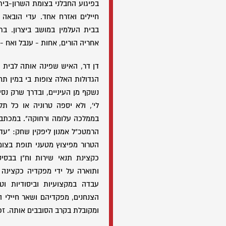
בפיגוע החבלני בצומת השרון-בית
חיילים ואזרח אחד. עדי הובאה
בבית העלמין במושב ביצרון. ב
אחריה הורים, אחות - ענבל ואח - 
דן דר, האיש שפינה אותה לבית ה
הגדולות האלה צופות בי במין תח
נשקף מן העיניים, ובדרך שרק נסי
לי', ולא יספה טרוניה או כל תלו
בממלכה עלומה ורחוקה". במכתב
הרמטכ"ל אמנון ליפקין שחק: "עד
הטרור מפיצוץ מטעני תופת בצומת
כקצינת תנאי שירות וח"ן בבסי
ותוארה על ידי מפקדיה כקצינה 
עבדה במקצועיות וביסודיות וט
הצנחנים, מפקדיהם ושאר חיילי ה
ומקובלת בקרב הסובבים אותה. זכר