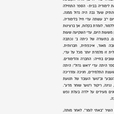
ת לימודיה בבית- הספר התחילה
התיק שעל גבה היה גדול ממנה.
ום י"ב עשתה עדי חיל בלימודיה.
למוד, לומדת בקלות, אך ברצינות
ן משעות היום, עדי השקיעה שעות
ים. בתעודה של כיתה ב' נכתבה
ה מאוד, איכפתית, חברותית.
ית זו מלמדת יותר מכל על עדי,
בים בחייה: החברה והלימודים.
פר היתה עדי "ראש גדול": היתה
ועצת התלמידים, חניכה ומדריכה
טבע" וב"נוער העובד של תנועת
גינה, ריקוד ו"נוער שוחר מדע".
שנים מעידים על ילדה בעלת נפש
ה.
שיר "באתי לומר". לאחר מותה,