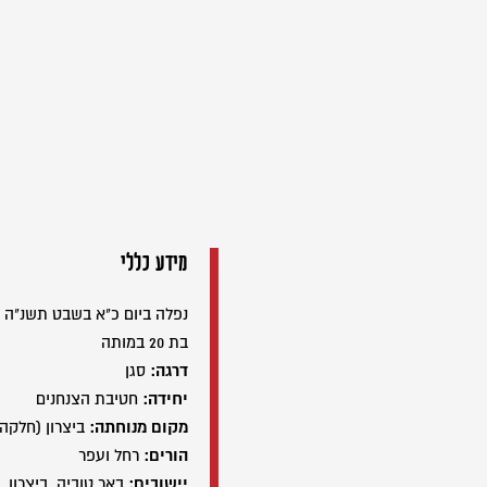
מידע כללי
נפלה ביום כ"א בשבט תשנ"ה (22/01/1995
בת 20 במותה
דרגה:
סגן
יחידה:
חטיבת הצנחנים
מקום מנוחתה:
ביצרון (חלקה
הורים:
רחל ועפר
יישובים:
באר טוביה, ביצרון