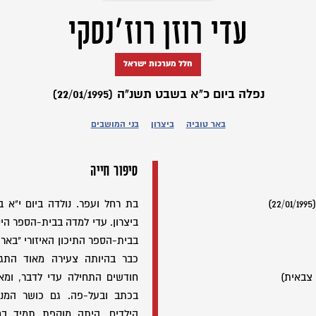
עדי רוזן רוז'נסקי
חלל מערכות ישראל
נפלה ביום כ"א בשבט תשנ"ה (22/01/1995)
באר טוביה
ביצרון
בני המושבים
סיפור חייה
)
ביצרון. עדי למדה בבית-הספר היס
בבית-הספר התיכון האיזורי "באר 
כבר בהיותה צעירה מאוד התגל
 צבאית)
חודשים התחילה עדי לדבר, ומאז
בכתב ובעל-פה. גם כושר המנה
הילדים. היתה מוקפת תמיד בח