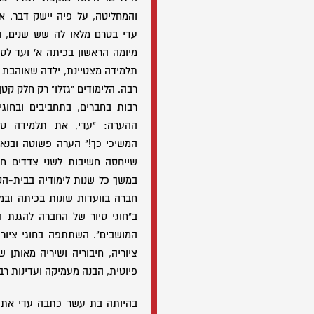
והמחליטה, על פיה יישק דבר. א
עדי בטרם מלאו לה שש שנים, ו
מיומה הראשון בכיתה א' ועד לסי
תלמידה מצטיינת, ילדה שאוהבת ל
רבה. הלימודים "גזלו" רק חלק קט
רבות בחברים, בתחביבים ובחוג
ההערה: "עדי, את תלמידה טוב
המשיכי כך!" הערה פשוטה ובנאל
שייחסה חשיבות לשני צדדים חשו
במשך כל שנות לימודיה בבית-הס
חברה בוועדות שונות בכיתה ובמ
ב"חוגי סיור של החברה להגנת ה
המושבים". השתתפה בחוגי ציור, נ
ציוריה, חיבוריה ושיריה מאותן 
פיוטית, הבנה מעמיקה ועדינות רב
בהיותה בת עשר כתבה עדי את ה