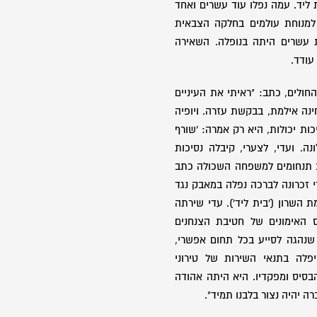
 ליד. עמה נפלו עוד עשרים ואחד
 למנוחת עולמים בחלקה הצבאית
ת עשרים היתה בנופלה. השאירה
עודד.
חולים, כתב: "ראיתי את העיניים
ינה אילמת, בבקשת עזרה. ויופיה
כות יכולות, היא רק אמרה: 'שורף
נה. ועדי, לצערי, קיבלה נסיכות
 תנחומים למשפחה השכולה כתב
י זכרונה לברכה נפלה במאבק נגד
 השרון ('בית ליד'). עדי שירתה
ס האימונים של חטיבת הצנחנים
שנהגה לסייע בכל תחום אפשרי,
יפלה בתנאי השירות של טירוני
בסיס ומפקדיו. היא היתה אהודה
ה יהיה נצור בלבנו תמיד".