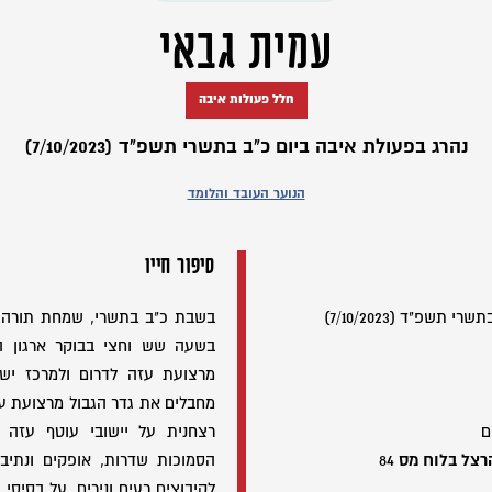
עמית גבאי
חלל פעולות איבה
נהרג בפעולת איבה ביום כ"ב בתשרי תשפ"ד (7/10/2023)
הנוער העובד והלומד
סיפור חייו
תשפ"ד (7/10/2023)
בשעה שש וחצי בבוקר ארגון הט
מרצועת עזה לדרום ולמרכז יש
מחבלים את גדר הגבול מרצועת ע
ם
רצחנית על יישובי עוטף עזה -
רצל בלוח מס
84
הסמוכות שדרות, אופקים ונתיב
לקיבוצים רעים ונירים, על בסיסי 