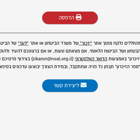
הדפסה
מהחללים נלקח מתוך אתר
"יזכור"
של משרד הביטחון או אתר
"לעד"
של הביטוח
ון ושל הביטוח הלאומי. אם מצאתם טעות, או אם ברצונכם להעיר ולהוסיף
יכרון" באמצעות
הדואר האלקטרוני
(zikaron@noal.org.il) בצירוף פרטיכם המלאים.
פר הזיכרון" תבחן כל פניה שתתקבל, ובמידת הצורך יבוצעו עדכונים בסיפור
ליצירת קשר