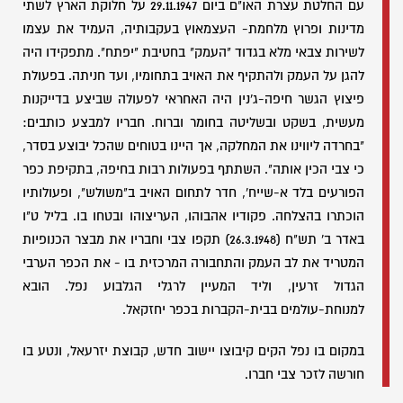
עם החלטת עצרת האו"ם ביום 29.11.1947 על חלוקת הארץ לשתי
מדינות ופרוץ מלחמת- העצמאוץ בעקבותיה, העמיד את עצמו
לשירות צבאי מלא בגדוד "העמק" בחטיבת "יפתח". מתפקידו היה
להגן על העמק ולהתקיף את האויב בתחומיו, ועד חניתה. בפעולת
פיצוץ הגשר חיפה-ג'נין היה האחראי לפעולה שביצע בדייקנות
מעשית, בשקט ובשליטה בחומר וברוח. חבריו למבצע כותבים:
"בחרדה ליווינו את המחלקה, אך היינו בטוחים שהכל יבוצע בסדר,
כי צבי הכין אותה". השתתף בפעולות רבות בחיפה, בתקיפת כפר
הפורעים בלד א-שייח', חדר לתחום האויב ב"משולש", ופעולותיו
הוכתרו בהצלחה. פקודיו אהבוהו, העריצוהו ובטחו בו. בליל ט"ו
באדר ב' תש"ח (26.3.1948) תקפו צבי וחבריו את מבצר הכנופיות
המטריד את לב העמק והתחבורה המרכזית בו - את הכפר הערבי
הגדול זרעין, וליד המעיין לרגלי הגלבוע נפל. הובא
למנוחת-עולמים בבית-הקברות בכפר יחזקאל.
במקום בו נפל הקים קיבוצו יישוב חדש, קבוצת יזרעאל, ונטע בו
חורשה לזכר צבי חברו.