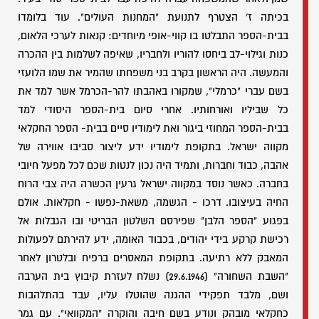
בכיתה ז' הצטרף לתנועת "המחנות העולים". עוד בלומדו
בבית-הספר התבלטו בו קווי-אופי מיוחדים: קנאות לערכי הלאום,
כנות וגילוי-לב ביחסו להוריו ולחבריו, שאיפה לשלמות בין ההכרה
והמעשה. היה הראשון בקרב בני משפחתו שהמיר את שמו הלועזי
בשם עברי "כרמלי", שמקורו באהבתו להר-הכרמל אשר למד את
כל שביליו ואורחותיו. אחרי סיום בית-הספר היסודי למד
בבית-הספר המחוזי ביגור ואת לימודיו סיים בבית- הספר החקלאי
מקווה ישראל. בתקופת לימודיו ידע ליצור סביבו אווירה של
אהבה, כבוד וחברות, ותמיד היה נכון לנטות שכם לכל מפעל חיובי
בחברה. כאשר נוסד במקווה ישראל גרעין הכשרה היה צבי הרוח
החיה בעיצובו. דרכו - הגשמה, משאת-נפשו - חקלאות. אולם
בפגוע "הספר הלבן" שפירסם השלטון הבריטי ובו הגבלות אל
רכישת קרקע בידי יהודים, בכבוד האומה, ידע להירתם לפעולות
המאבק ללא רתיעה. בתקופת המאסרים ברפיח ובלטרון לאחר
"השבת השחורה" (29.6.1946) נשלח לעזרת קיבוץ בית הערבה
ושם, מלבד תפקידי ההגנה שהוטלו עליו, עבד בהתלהבות
כחקלאי מובהק ונודע בשם חיבה והוקרה "המקוואי". עם גמר