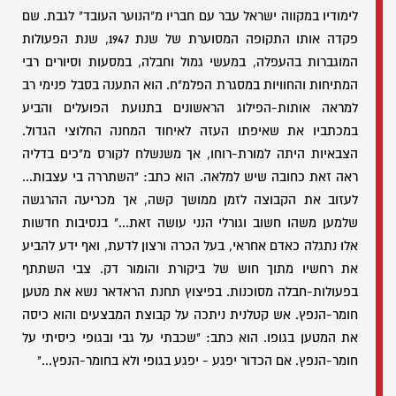
לימודיו במקווה ישראל עבר עם חבריו מ"הנוער העובד" לגבת. שם
פקדה אותו התקופה המסוערת של שנת 1947, שנת הפעולות
המוגברות בהעפלה, במעשי גמול וחבלה, במסעות וסיורים רבי
המתיחות והחוויות במסגרת הפלמ"ח. הוא התענה בסבל פנימי רב
למראה אותות-הפילוג הראשונים בתנועת הפועלים והביע
במכתביו את שאיפתו העזה לאיחוד המחנה החלוצי הגדול.
הצבאיות היתה למורת-רוחו, אך משנשלח לקורס מ"כים בדליה
ראה זאת כחובה שיש למלאה. הוא כתב: "השתררה בי עצבות...
לעזוב את הקבוצה לזמן ממושך קשה, אך מכריעה ההרגשה
שלמען משהו חשוב וגורלי הנני עושה זאת..." בנסיבות חדשות
אלו נתגלה כאדם אחראי, בעל הכרה ורצון לדעת, ואף ידע להביע
את רחשיו מתוך חוש של ביקורת והומור דק. צבי השתתף
בפעולות-חבלה מסוכנות. בפיצוץ תחנת הראדאר נשא את מטען
חומר-הנפץ. אש קטלנית ניתכה על קבוצת המבצעים והוא כיסה
את המטען בגופו. הוא כתב: "שכבתי על גבי ובגופי כיסיתי על
חומר-הנפץ. אם הכדור יפגע - יפגע בגופי ולא בחומר-הנפץ..."