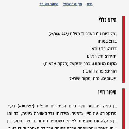
גבת
מקוה ישראל
הנוער העובד
מידע כללי
נפל ביום ט"ו באדר ב' תש"ח (26/03/1948)
בן 21 במותו
דרגה:
רב טוראי
יחידה:
חיל רגלים
מקום מנוחתו:
כפר יחזקאל (חלקה צבאית)
הורים:
פניה ויהושע
יישובים:
גבת, מקוה ישראל
סיפור חייו
בן פניה ויהושע, נולד ביום הכיפורים תרפ"ח (6.10.1927) בעיר
פרנקפורט ע"נ מיין, גרמניה. מילדותו גדל באווירה ציונית, ובהיותו
בן 5 עלה עם משפחתו לארץ. כשנתיים התחנך בכפר- הנוער בן
שמן ולאחר שהמשפחה עברה לחיפה עבר לבית-ספר יסודי בעיר.