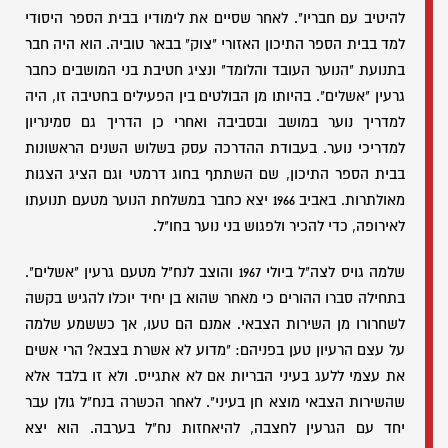
להיטיב עם חבריו". לאחר שסיים את לימודיו בבית הספר היסודי
למד בבית הספר התיכון האזורי "צוק" בבאר טוביה. הוא היה חבר
בתנועת "הנוער העובד והלומד" ונציג חטיבת בני המושבים כחבר
גרעין "אשלים". בהיותו מן הבולטים בין הפעילים בחטיבה זו, היה
למדריך נוער במושב ובסביבה ואחרי כן הדריך גם סמינריון
למדריכי נוער. בעבודת ההדרכה עסק בשלוש השנים הראשונות
בבית הספר התיכון, שם השתתף בחוג דרמטי וגם הציג הצגות
מאולתרות. באביב 1966 יצא כחבר במשלחת הנוער מטעם תנועתו
לאירופה, כדי להכיר ולפגוש בני נוער בחו"ל.
שלמה גויס לצה"ל ביולי 1967 והוצב לנח"ל מטעם גרעין "אשלים".
בתחילה סברו ההורים כי מאחר שהוא בן יחיד יוכלו להגיש בקשה
לשחרורו מן השירות הצבאי. אמנם הם טעו, אך כששמע שלמה
על עצם הרעיון טען בפניהם: "מדוע לא אשרת בצבא? הרי אשים
את עצמי ללעג בעיני הבריות אם לא אתגייס. ולא זו בלבד אלא
שהשירות הצבאי מוצא חן בעיני". לאחר הכשרה בנח"ל גולן עבר
יחד עם הגרעין לחצבה, להיאחזות נח"ל בערבה. הוא יצא