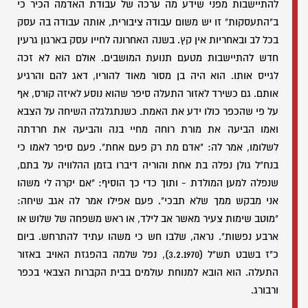
להתיישבות מפני שידע מה ערכה של עבודת האדמה הכיר כי
ב"התעסקות" זו יש משום עבודה ציבורית, אותה עבודה בה עסק
בכל לב ובאחריות אין קץ. בשנה האחרונה לחייו עסק בארגון גרעין
חדש להתיישבות מטעם תנועת המושבים. אולם הוא לא זכה
לגייס אותו. הוא היה בן מסור מאוד להוריו, דאג להם והרגיע
אותם. גם כשירד לאזור התעלה סיפר שהוא נוסע לאיזה קורס, אף
על פי שהכפר כולו ידע את האמת. כשנתגלגלה השיחה על הצבא
ואמו הביעה את מורת רוחה מחיי בנה והביעה את חרדתה
לשלומו, אמר לה: "אדם מת רק פעם אחת". פעם סיפר לאמו כי
בנח"ל גולן נפלה בת אחת והוריה דיברו בזמן ההלוויה על בתם,
שנפלה למען המולדת - ותוך כדי כך הוסיף: "אם יקרה לי משהו
אני מבקש ממך שלא תבכי". פעם אפילו אמר לה אגב שיחה:
"מוטב שימות צעיר מאשר אב לילד, או ראש משפחה של שלוש או
ארבע נפשות". נראה, שלבו חש כי משהו עתיד להתרחש. ביום
כ"ז בשבט תש"ל (3.2.1970), נפל שלמה בהפגזת האויב באזור
התעלה. הוא הובא למנוחת עולמים בבית הקברות הצבאי בכפר
ורבורג.