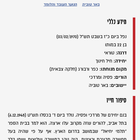
באר טוביה
הנוער העובד והלומד
מידע כללי
נפל ביום כ"ז בשבט תש"ל (03/02/1970)
בן 22 במותו
דרגה:
טוראי
יחידה:
חיל חינוך
מקום מנוחתו:
כפר ורבורג (חלקה צבאית)
הורים:
פסיה ומרדכי
יישובים:
באר טוביה
סיפור חייו
בנם יחידם של מרדכי ופסיה. נולד ביום ד' בכסלו תש"ט (6.12.1948)
בתל אביב, להורים שזה מקרוב עלו ארצה. הוא למד בבית הספר
"תלמי יחיאל" שבמושב בדרום הארץ. אף על פי שהיה בעל
מחשבה מבוגרת ורצינית, היה נוהג במשובה ועליצות ושמו הלך