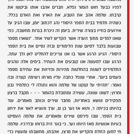
לפניו כבעל חוש הומור נפלא. חברים אהבו אותו וביקשו את
קרבתו. שלמה אהב את הטבע, את הארץ ואת האדם בכלל.
כשהיה תלמיד בבית הספר היסודי נהג לכתוב יומן, שבו הגיב על
אירועים בחייו בצורה שירית. ביומן זה ניכרת בגרות מחשבה, כפי
שאנו למדים מתוך הערה אשר הקדיש לשיר אחד. "נשארו מספר
שבועות בלבד לסיום שנת הלימודים ובזה נסיים את בית הספר
היסודי. הגיע הרגע אשר בו אנו צריכים להחליט לאן נלך עתה,
הרגע שבו למעשה אנו קובעים את העתיד. בימים אלה נוהגים
התלמידים לשנות בהחלטות מהירות ופזיזות את עתידם מספר
פעמים ביום". אחרי שנפל כתבה עליו מורתו רשימה קצרה ובה
נאמר: "תהיתי על קנקנו של שלמה והוא נתגלה לי כתלמיד נבון
וחרוץ; לשונו שנונה, עשירה ומתובלת בהומור - - - מקבל ברצון
תפקידים ונושא באחריות, מחבר שירים וכותב מאמרים. עוד
בהיותו בכיתה ו', והוא אז נער בן 12, ערך והוציא לאור את ירחון
בית הספר, שבו פירסם שירים ומאמרים. את שלמה העסיקו
בעיות אנושיות מאז היותו נער, כי בוגר היה ברוחו ובדרכיו. שלמה
חי למען הזולת והקדיש את מרצו, אהבתו, מחשבתו ומעשיו כדי