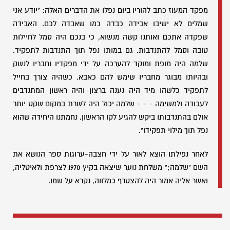
מפקד המעוז כתב להוריו ביום נפלו את הדברים האלה: "יודע אני
שמלים לא ישיבו אבידה כבדה כמו שאבדה לכם. האבידה
שפקדה אתכם ואותנו קשה מנשוא, כי בנכם היה סמל לחיילות
טובה וסמל להתנדבות. גם במותו נפל תוך התנדבות לתפקיד.
שלמה היה מופת ומוקד להערכה על ידי מפקדיו וחבריו לנשק
ובהיותו מבוגר מחבריו שימש להם כאבא. כשהיה צורך בחייל
לתפקיד כלשהו מיד היה נענה ברצון והיה ראשון המתנדבים
לעבודה ולמשימה - - - שלמה יכול היה לשרת במקום שקט יותר
אולם בהתנדבותו ביקש להגיע לקו הראשון. נחמתנו היחידה שהוא
נפל תוך מילוי תפקידו".
לאחר נפילתו הוצא לאור על ידי חצבה-ערוגות ספר הנושא את
השם "שלמה;" משלחת נוער שיצאה בקיץ 1970 לצרפת ולאיטליה,
ואשר אליה אמור היה להצטרף כמלווה, נקרא על שמו.