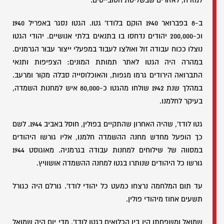
למזרח, לאזורים שבשליטת הסובייטים.
ב-8 בפברואר 1940 הוקם בלודז' גטו. הגטו נסגר באפריל 1940
וכ-200,000 יהודים נדחסו בו בתנאים בלתי אנושיים. יהודי הגטו
נוצלו ככוח עבודה זול ואולצו לעבוד במפעלי ייצור עבור הגרמנים.
במהרה היה הגטו לאתר תמותת המונים: הצפיפות ותנאי
התברואה הירודים גרמו מגפות, והאוכלוסייה סבלה מקור ומרעב.
במהלך שנת 1942 שולחו מהגטו כ-80,000 איש למחנות השמדה,
בעיקר לחלמנו.
גטו לודז', שהיה האחרון שהתקיים בפולין, חוסל באביב 1944. לשם
כך הופעל מחדש מחנה ההשמדה חלמנו, אליו גורשו היהודים
במסווה של שילוחים למחנות עבודה בגרמניה. מאוגוסט 1944
גורשו כל היהודים שנותרו בגטו למחנה ההשמדה אושוויץ.
עד תום המלחמה נרצחו כמעט כל יהודי לודז'. גורלם היה כגורל
תשעים אחוז מיהודי פולין.
שמואל ומשפחתו היו בין הכלואים בגטו לודז'. מדי יום היה שמואל