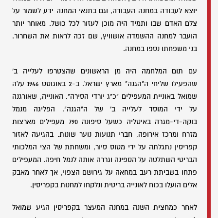
יוצא לעבודה במחנה העבודה, וגם בתנאי המחנה ידע לשמור על
צלם האדם שבו ותמיד היה מוכן לעזור לכל כושל. מאוחר יותר
הועבר למחנה ההשמדה אושוויץ, שם זכה לראות את השחרור.
בני משפחתו נספו במחנה.
עם תום המלחמה היה מן הראשונים שהצטרפו לעלייה ב'
שהפעילו שליחי ה"הגנה" מארץ ישראל. ב-2 באוגוסט 1946 עלה
שמואל באוניית המעפילים "כ"ג יורדי הסירה". האונייה, שאורגנה
על ידי המוסד לעלייה ב' של ה"הגנה", הפליגה מנמל
בוקה-די-מגרה באיטליה כשעל סיפונה 790 מעפילים מארצות
מזרח ומרכז אירופה, חברי תנועות נוער שונות. בהגיעה לאזור
קפריסין נתגלתה על ידי מטוס סיור, ומשחתת של הצי המלכותי
הבריטי השתלטה על הספינה וגררה אותה לנמל חיפה. המעפילים
פתחו בשביתת רעב במחאה על גירושם הצפוי, אך לאחר מאבק
אלים הועלו בכוח לאונייה בריטית ונלקחו למחנות בקפריסין.
לאחר כמחצית השנה במחנה המעצר בקפריסין הגיע שמואל