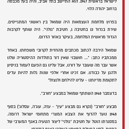
לישראל בראשית 1947. הוא התיישב בתל אביב, והיה בעל מכבסה
ברחוב יהודה הלוי.
בפרוץ מלחמת העצמאות היה שמואל בין ראשוני המתגייסים.
שירת בגדוד 13 בחטיבה 1, חטיבת "גולני". היה שותף לקרבות
הגדוד מראשית המלחמה, בעיקר באזור הדרום.
שמואל הירבה לכתוב מכתבים מהחזית לקרובי משפחתו. באחד
ממכתביו כתב: "... חושבני שאין דור בתולדות ההיסטוריה שלנו
אשר עבר מה שעובר על דורנו, אבל עלינו גם הפעם לעמוד בניסיון
ולהגן על כבודנו. אם זכינו אחרי אלפי שנות גלות להיות עדים
לתקומת מדינתנו - עלינו להילחם ולנצח!"
בדצמבר 1948 השתתף שמואל במבצע "חורב".
מבצע "חורב" (נקרא גם מבצע "עין" - עזה, עוג'ה, עסלוג') בסוף
1948 נועד להדוף את הצבא המצרי מתחומי ישראל דרומה.
במסגרתו הוטל על חטיבת "גולני" ליצור הטעיה באגף המערבי של