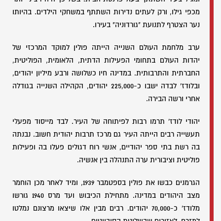
מכפי גילו, ורק לעתים נדירות השתתף במשחקי הילדים. בהיותו
נער הצטרף לתנועת "גורדוניה" בעירו.
ערב מלחמת העולם השנייה הייתה פולין למוקד המרכזי של
יהדות העולם בתחומי הפעילות הדתית, הלאומית, הפוליטית,
החברתית והתרבותית. במדינה חיו כשלושה ורבע מיליון יהודים,
ובלודז' לבדה ישבו כ-225,000 יהודים, הקהילה השנייה בגודלה
אחרי ורשה הבירה.
יהודי לודז' תרמו רבות לפיתוחה של העיר. לבד מייסוד מפעלי
תעשייה רבים הייתה העיר גם מרכז תרבות יהודית חשוב. נבנתה
בה רשת בתי ספר יהודיים, אנשי רוח דגולים פעלו בה ופעילות
פוליטית וציבורית ערה התנהלה בין אנשיה.
הגרמנים כבשו את פולין בספטמבר 1939, ומיד לאחר מכן הוחמר
מצב היהודים במדינה. מתחילת הכיבוש ועד מרס 1940 גורשו
מלודז' כ-70,000 יהודים. רבים מבין אלו שיצאו מרצונם נמלטו