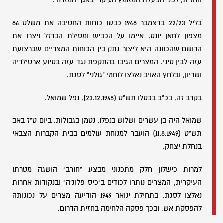
החזית, לפני הפעלת המאמץ העיקרי באגף המזרחי.
בליל 22/23 בדצמבר 1948 כבשו כוחות החטיבה את משלט 86
מצפון לחאן יונס, איימו על הכביש ומסילת הברזל ויצרו את
הרושם שהכוונה היא ליצור נתק בין הכוחות המצריים שברצועת
עזה לבין סיני. המצרים הגיבו בהתקפת נגד עזה בסיוע ארטילריה
ושריון, ובלחץ האויב נאלצו לוחמי "גולני" לסגת.
בקרב זה, בכ"ב בכסלו תש"ט (23.12.1948), נפל שמואל.
שמואל היה בן עשרים ושלוש בנפלו. נטמן בגבולות. ביום ט"ז באב
תש"ט (11.8.1949) הועבר למנוחת עולמים בבית הקברות הצבאי
בנחלת יצחק.
למרות כישלון חלק מתכנוני מבצע "חורב" הושגה מטרתו
העיקרית, המצרים נותרו לכודים ב"כיס פלוג'ה" ובנקודות אחרות
נאלצו לסגת. בתחילת ינואר 1949 הודיעה מצרים על נכונותה
להפסקת אש, ובכך פסקה הלחימה בחזית הדרום.