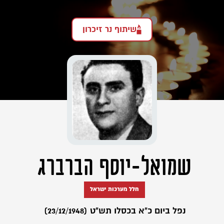
שיתוף נר זיכרון
שמואל-יוסף הברברג
חלל מערכות ישראל
נפל ביום כ"א בכסלו תש"ט (23/12/1948)