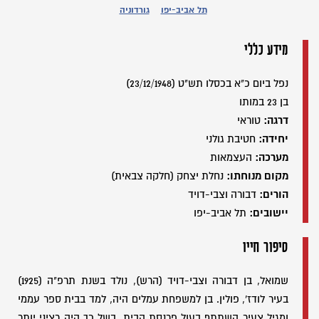
תל אביב-יפו
גורדוניה
מידע כללי
נפל ביום כ"א בכסלו תש"ט (23/12/1948)
בן 23 במותו
דרגה:
טוראי
יחידה:
חטיבת גולני
מערכה:
העצמאות
מקום מנוחתו:
נחלת יצחק (חלקה צבאית)
הורים:
דבורה וצבי-דויד
יישובים:
תל אביב-יפו
סיפור חייו
שמואל, בן דבורה וצבי-דויד (הרש), נולד בשנת תרפ"ה (1925)
בעיר לודז', פולין. בן למשפחת עמלים היה, למד בבית ספר עממי
ומגיל צעיר השתתף בעול פרנסת הבית. בשל כך היה רציני יותר