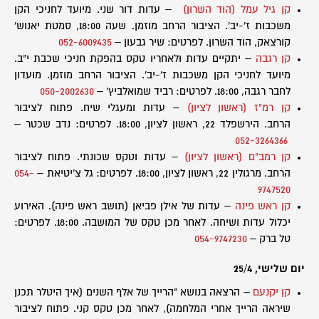
קן גיל עמל (הוד השרון)
– עדות דור שני. מיועד לחניכי הקן
משכבות ז'-יב'. הציבור הרחב מוזמן. שעה 18:00, סמטת יאנוש'
קורצאק, הוד השרון. לפרטים: שיר גבעון –
052-6009435
קן רגבה
– יתקיים עדות ולאחריו טקס בהפקת חניכי שכבת י"ב.
מיועד לחניכי הקן משכבות ז'-יב'. הציבור הרחב מוזמן. מועדון
לחבר רגבה, 18:00. לפרטים: רביד שמואלביץ' –
050-2002630
קן רמ"ז (ראשון לציון)
– עדות ומעגלי שיח. פתוח לציבור
הרחב. הירשפלד 22, ראשון לציון, 18:00. לפרטים: נדב שכטר –
052-3264366
קן רמב"ם (ראשון לציון)
– עדות וטקס שכונתי. פתוח לציבור
הרחב. מרגולין 22, ראשון לציון, 18:00. לפרטים: גל צ'יטיאת –
054-
9747520
קן ראש פינה
– עדות של אילן פביאן (תושב ראש פינה). האירוע
יכלול עדות ושיחה. לאחר מכן טקס של המושבה. 18:00. לפרטים:
טל ברק –
054-9747230
יום שלישי, 25/4
קן יקנעם
– הרצאה בנושא "הרייך של אלף השנים (איך היטלר תכנן
שיראה הרייך אחרי המלחמה), לאחר מכן טקס קני. פתוח לציבור