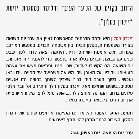
הרחב בקנים של הנוער העובד והלומד במסגרת יוזמת
"זיכרון בסלון".
זיכרון בסלון
היא יוזמה חברתית המאפשרת לציין את ערב יום השואה
בצורה משמעותית, בסלון הבית, בין משפחה וחברים, במפגש המורכב
מעדות, חלק אומנותי-שיתופי ודיון. היוזמה יצאה לדרך לפני שבע
שנים עם קבוצת חברים בסלון אחד שנפגשו כדי להעביר יחד את ערב
יום השואה. הם הקשיבו לעדות, שרו וניגנו, ופתאום מצאו את עצמם
בעיצומו של דיון על האופן שבו השואה משפיעה על החיים שלנו כאן
ועכשיו. בסוף הערב היה ברור שצריך לשתף בחוויה הזו אנשים
נוספים. בשנים שחלפו מאז, זיכרון בסלון הלך והתרחב אל עבר אלפי
סלונים ברחבי המדינה ומחוצה לה. ב-2016 מעל לחצי מיליון איש ציינו
את יום הזיכרון לשואה בזיכרון בסלון.
תנועת הנוער העובד והלומד גם מקיימת אירועים שונים של זיכרון
בסלון והציבור הרחב מוזמן להשתתף באירועים.
ערב יום השואה, יום ראשון, 23/4