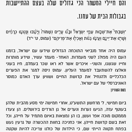
והם חיילי המשמר הכי גדולים שלה בעצם ההתיישבות
בגבולות הבית של עמנו.
"וְשַׁבְתִּי֮ אֶת־שְׁב֣וּת עַמִּ֣י יִשְׂרָאֵל֒ וּבָנ֞וּ עָרִ֤ים נְשַׁמּוֹת֙ וְיָשָׁ֔בוּ וְנָטְע֣וּ כְרָמִ֔ים
וְשָׁת֖וּ אֶת־יֵינָ֑ם וְעָשׂ֣וּ גַנּ֔וֹת וְאָכְל֖וּ אֶת־פְּרִיהֶֽם" (עמוס, ט' י"ד)
עמוס היה אחד מנביאי התוכחה הגדולים שידעו עם ישראל, בזמנו
העם היה מפולג לשני מעמדות. האחד- מעמד עשיר, שידע מותרות
וחייו שגשגו, והשני- איכרים אשר לא ראו שכר בעמלם, חיו בעוני
ונאלצו להשתעבד למעמד העליון. עמוס ניסה למגר את הפערים
הכלכליים ולהנחיל את קדושת החיים ושוויון ערך האדם כמוסר
האוניברסלי של עם ישראל.
בשם השוויון
ביום חמישי, ל' מרחשון התשע"ט, אחרי חמישה ימי מסע מהבית שלהן
בעוטף עזה, הגיעו נערות ונערים אל גן הורדים בירושלים. הן צעדו
מממקום מוכה אפר ועשן, בו הן נמצאות באיום מתמיד על חייהן, וכל
זאת בשם קדושת חייהן. אני כחניכה בחוות ההכשרה של גרעין געש
בפתח תקווה הייתי שם, כי הילדות של כולנו צריכה להיות שקטה