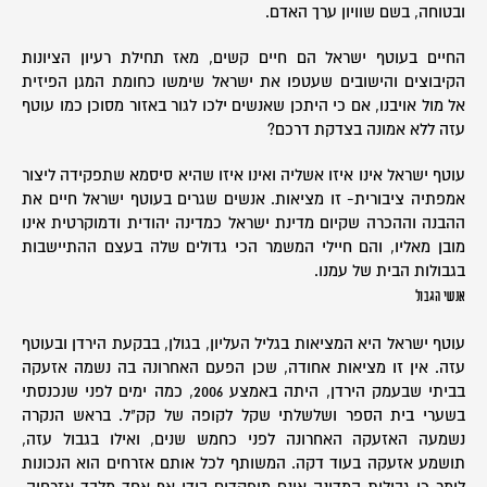
ובטוחה, בשם שוויון ערך האדם.
החיים בעוטף ישראל הם חיים קשים, מאז תחילת רעיון הציונות
הקיבוצים והישובים שעטפו את ישראל שימשו כחומת המגן הפיזית
אל מול אויבנו, אם כי היתכן שאנשים ילכו לגור באזור מסוכן כמו עוטף
עזה ללא אמונה בצדקת דרכם?
עוטף ישראל אינו איזו אשליה ואינו איזו שהיא סיסמא שתפקידה ליצור
אמפתיה ציבורית- זו מציאות. אנשים שגרים בעוטף ישראל חיים את
ההבנה וההכרה שקיום מדינת ישראל כמדינה יהודית ודמוקרטית אינו
מובן מאליו, והם חיילי המשמר הכי גדולים שלה בעצם ההתיישבות
בגבולות הבית של עמנו.
אנשי הגבול
עוטף ישראל היא המציאות בגליל העליון, בגולן, בבקעת הירדן ובעוטף
עזה. אין זו מציאות אחודה, שכן הפעם האחרונה בה נשמה אזעקה
בביתי שבעמק הירדן, היתה באמצע 2006, כמה ימים לפני שנכנסתי
בשערי בית הספר ושלשלתי שקל לקופה של קק"ל. בראש הנקרה
נשמעה האזעקה האחרונה לפני כחמש שנים, ואילו בגבול עזה,
תושמע אזעקה בעוד דקה. המשותף לכל אותם אזרחים הוא הנכונות