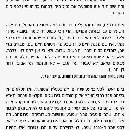
לומר כי גבולות המדינה אינם מופקדים בידי אף אחד מלבד אזרחיה,
והתיישבות היא זו הקובעת את גבולותיה, לפחות כך האמינו לפני קום
המדינה.
אותם בתים, שדות ומפעלים שקיימים כמה מטרים מהגבול, הם אלה
השומרים על גבולות המדינה. הרי הכי פשוט זה לומר "בשביל מה?"
ולעזוב. לעבור לחיות אי שם בגוש דן, ולמרות הצפיפות והמירוץ הבלתי
נגמר, אין שם סכנת חיים כו זו שבעוטף. אנשים חיים שם, עובדים מדי
יום, לומדים בבית ספר, וחורשים שדות, ולא כי אין להם לאן ללכת,
אלא כי הם ציונים שאוהבים את המדינה שלהם ומחוייבים לה, וכי הם
מבינים ש"אם לא נעמוד על הנגב – לא תעמוד תל אביב" (דוד
בן-גוריון).
במקום בו תחרוש המחרשה היהודית את התלם האחרון, שם יעבור גבולנו.
ביום ראשון לפני כמעט שנתיים, י"ט בכסליו התשע"ז, עלו חקלאים על
כליהם מכל רחבי הארץ אל גן הורדים בירושלים. חקלאים מרחבי הארץ
כדי להגיש שהעבודה שלהם, עבודה עברית, היא שליחות בקנה מידה
לאומי. שהם בזיעת אפם עוקרים את גידוליהם כי לא משתלם למכור
אותם. שהם סופגים טרור שפוגע אנושות בשדותיהם ופרנסתם. הם
אלו שדורשים את זכותם לעבוד את האדמה שהובטחה לעם ישראל
לפני יותר מ-2000 שנים, ולא להילחם על חייהם ולשרוד, אלא לחיות