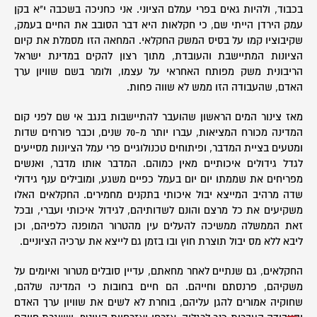
בכבוד, ולהיות גאים בפרי עמלם הציוני. אני כחניכה בשכבה י"א בקן
עמק הירדן הייתי שם, כי חקלאות היא דבר הסובב את החיים בעמק,
שקיבוציו קמו על בסיס המשק החקלאי. המחאה הזו מסמלת את קיום
הציונות המתיישבת והעובדת, מתוך רצון להקים במדינת ישראל
הריבונית משק מפותח האחראי על עצמו, ולומר בשם שוויון ערך
האדם, שהעבודה הזו ממש לא שווה פחות.
מאז צינור המים הראשון שהועבר להתיישבות בנגב אי שם לפני קום
המדינה מכורח המציאות, עברו יותר מ-70 שנים, וכבר פורחים שדות
ומטעים בציית המדבר, ופיתוחים טכנולוגיים פרי עמל הציונות מסייעים
לגדל גידולים איכותיים מאין כמוהם. המדבר אותו מדבר, ואנשים
מפריחים את שממתו יום יום בעמל כפיים משגע, ומובילים ענף גידולי
שדה מרהיב המייצא יבול איכותי בתקנים מחמירים. החקלאים האלו
משקיעים את כל מרצם והונם לשדותיהם, לגידול איכותי ועברי, ובכל
זאת הממשלה ממשיכה להעלים עין מהטרור המופנה כלפיהם, וכן
ליבא ללא מס יבול תוצרת חוץ ובו בזמן גם לייצא את ערכיה הציוניים.
החקלאים, גם שנתיים לאחר מחאתם, עדיין סובלים מטרור ואיומים על
משקיהם, פרנסתם וחייהם. הם חיים בחובות כי המדינה שלהם,
שחוקיה אמורים להגן עליהם, בוחרת לא לשים את שוויון ערך האדם