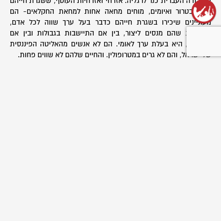
והעבודה העברית כנר לרגליה. אזרחי ואזרחיות העוטף, ששגרת חייהם
רוויה בטרור ואיומים, מוחים מחאה אחות למחאת החקלאים- הם
מעוניינים שיכירו בשגרת חייהם כדבר בעל ערך שווה לכל אדם,
והתרבות שהם מנסים ליצור, בין אם התיישבות בגבולות ובין אם
חקלאות, היא בעלת ערך לאומי. הם לא אנשים מהאליטה הפיננסית
של ישראל, והם לא גרים במטרופולין. והחיים שלהם לא שווים פחות.
אידאל הציונות הוא אידאל מתחדש, המפרה את עצמו כל יום ביומו.
החקלאים ותושבי עוטף ישראל הם אלו שמבינים שיש להם חלק
באידאל הזה, הם מבינים שבלעדיהם חלקים בציונות יתנוונו, בין אם
גבולות המדינה הציונית ובין אם העבודה העברית המבססת משק
אוטונומי. מחאתם של שתי קבוצות האזרחים האלו סופה להתלכד
לכדי מאבק אנושי לשוויון ערך האדם וקדושת החיים, בשם הציונות.