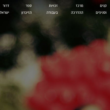
קנים
מרכז
זכויות
ספר
דרור
וסניפים
ההדרכה
בעבודה
הזיכרון
ישראל