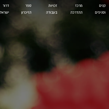
קנים
מרכז
זכויות
ספר
דרור
וסניפים
ההדרכה
בעבודה
הזיכרון
ישראל