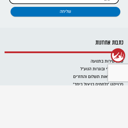
כתבות אחרונות
שנת שירות בתנועה
רשת בוגרי ובוגרות הנוע"ל
ביטול הוראות תשלום והחזרים
פרוייקט "נלחמים בניצול ביחד"
שומרים על מרחב בטוח בתנועה
Emergency educational activities for Ukrainian communities
نحافظ على مساحة آمنة في الحركة
מגבירים את האור
כל הזכויות שלכם בעבודה בבחירות