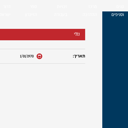
קנים
מרכז
זכויות
ספר
דרור
וסניפים
ההדרכה
בעבודה
הזיכרון
ישראל
כללי
תאריך:
1/01/1970