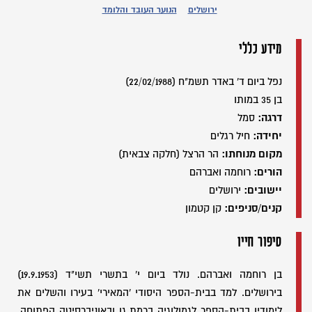
ירושלים
הנוער העובד והלומד
מידע כללי
נפל ביום ד' באדר תשמ"ח (22/02/1988)
בן 35 במותו
דרגה:
סמל
יחידה:
חיל רגלים
מקום מנוחתו:
הר הרצל (חלקה צבאית)
הורים:
רוחמה ואברהם
יישובים:
ירושלים
קנים/סניפים:
קן קטמון
סיפור חייו
בן רוחמה ואברהם. נולד ביום י' בתשרי תשי"ד (19.9.1953)
בירושלים. למד בבית-הספר היסודי 'המאירי' בעירו והשלים את
לימודיו בבית-הספר לגמולוגיה ברמת גן ובאוניברסיטה הפתוחה.