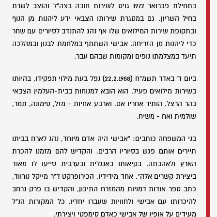
בתחילת פברואר 1972 גויס לשירות חובה בצה"ל והוצב לשרת
בחיל השריון. גם במסגרת שירותו הצבאי ידע ליהנות מן הנוף
ובתקופת שירות המילואים שלו אף נהג להתנדב לסיורים עם שחר
כדי ליהנות מן הזריחה. אבישי השתתף במלחמת לבנון ובמהלכה
תיעד במצלמתו נופים ומקומות שבהם עבר.
ביום ד' באדר תשמ"ח (22.2.1988) נפל בעת מילוי תפקידו, בהיותו
בשירות מילואים פעיל. הוא הובא למנוחות בבית-העלמין הצבאי
בהר הרצל. הותיר אחריו אם, וארבע אחיות - מזל, סימונה, תמר,
שולמית ואח - משיח.
בני המשפחה כותבים: "אבישי היה אדם מיוחד, נהג לארח בביתו
תיירים אותם פגש בסיוריו הרבים, והקדיש להם מזמנו להכרת
הארץ ולאהבתה. בקיאותו באנגלית ובערבית סייעו לו מאוד
ביצירת קשרים אלה". אחד מידידיו, הכירופרקט ד"ר מייקל נורווד,
כתב ספר אודות דמויות מהמזרח התיכון, והקדיש בו פרק נרחב
להיכרותו עם אבישי ולחוויות שעברו יחדיו. כל המקורות הנ"ל
מעידים על אופיו של אבישי כאדם סימפטי ויצירתי.