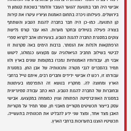
אבישי היה חבר בתנועת 'הנוער העובד והלומד' בשכונת קטמון ח'
בירושלים. פעילותו ניכרה בתחום האמנות וציוריו עיטרו את קירות
קן התנועה. כמו-כן היה חבר בחברה להגנת הטבע והשתתף
בצורה פעילה בטיולים ובחקר מערות. הוא עבר קורס גלישת
צוקים במסגרת החברה להגנת הטבע. בצעירותו אהב לקרוא ספרי
הרפתקאות ולגלות את הנסתר. ברבות הימים באה סקרנות זו
לביטוי בשילוב תחביב הגיאולוגיה עם מקצועו כגמולוג, ליטוש
אבני חן. עבודותיו האמנותיות נמכרו במקומות שונים בארץ ולוו
תמיד בהסברים לגבי מקורה ותכונותיה של אבן החן. במסגרת
עבודתו זו, רכש לו אבישי ידידים וחברים רבים, איתם טייל ברחבי
הארץ ומחוצה לה. מחקריו בנושא זה התפרסמו בעיתונות
ובחוברות של החברה להגנת הטבע. הוא כתב עבודה סמינריונית
במסגרת האוניברסיטה הפתוחה וצוין כמומחה במקצועו. אבישי
עסק בייצור תכשיטים מקוריים מאבני חן, שמר תמיד על מקוריות
האבן מצד אחד, ומצד שני ידע להבליט את תכונותיה בתעשייה.
תכשיטיו הוצגו בתערוכות ברחבי הארץ.