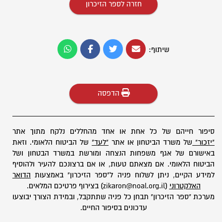
חזרה לספר הזיכרון
שיתוף:
הדפסה
סיפור חייהם של כל אחת או אחד מהחללים נלקח מתוך אתר
"יזכור"
של משרד הביטחון או אתר
"לעד"
של הביטוח הלאומי. וזאת
באישורם של אגף משפחות הנצחה ומורשת במשרד הבטחון ושל
הביטוח הלאומי. אם מצאתם טעות, או אם ברצונכם להעיר ולהוסיף
למידע הקיים, ניתן לשלוח פניה ל"ספר הזיכרון" באמצעות
הדואר
האלקטרוני
(zikaron@noal.org.il) בצירוף פרטיכם המלאים.
מערכת "ספר הזיכרון" תבחן כל פניה שתתקבל, ובמידת הצורך יבוצעו
עדכונים בסיפור החיים.