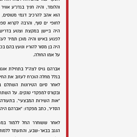
והלומד, והיה חניך בגדנ"ע אוויר
הוא אהב להרכיב דגמי מטוסים, ל
לחופי ים סוף, והרבה לקרוא ספ
היה ביישן במקצת וצנוע בדרישו
לפגוע באיש והיה מוכן תמיד לע
היה בן מסור להוריו ונועץ בהם בכל
על אמו החולה.
בגלל מחלה הוכרח לעזוב את החיי
לאחר סיום הטירונות השתלם בק
ובקורס למפקדי טנקים. על השתתפ
"אות השירות המבצעי". בתעודה 
הסדיר, כתב מפקדו: "אברהם היה ח
לאחר ששוחרר החל ללמוד במכי
הנגב בבאר-שבע, והתעתד ללמוד ב