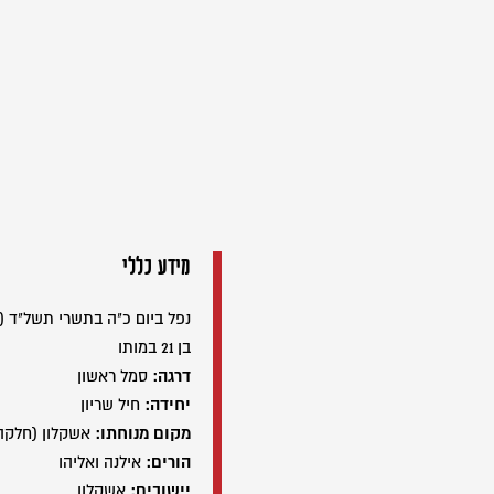
מידע כללי
נפל ביום כ"ה בתשרי תשל"ד (21/10/1973)
בן 21 במותו
דרגה:
סמל ראשון
יחידה:
חיל שריון
מקום מנוחתו:
אשקלון (חלקה
הורים:
אילנה ואליהו
יישובים:
אשקלון