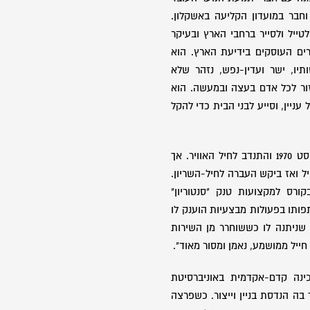
 וחבר במועדון הקליעה באשקלון.
טייל ולסייר ברחבי הארץ ובעיקר
רים העוסקים בידיעת הארץ. הוא
תיו, ישר ועדין-נפש, נזהר שלא
זור לכל אדם בעצה ובמעשה. הוא
 עניין, וסייע לבני הבית כדי להקל
אברהם גויס לצה"ל בתחילת אוגוסט 1970 והתנדב לחיל האוויר. אך
ל ואז ביקש העברה לחיל-השריון.
ורס למקצועות טנק "סנטוריון"
ותו בפעולות מבצעיות הוענק לו
שניתנה לו כששוחרר מן השירות
ייל ממושמע, נאמן ומסור מאוד".
נה קדם-אקדמית באוניברסיטת
ה הנדסת בניין וייצור. כשפרצה