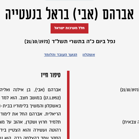
אברהם (אבי) בראל בנעטייה
חלל מערכות ישראל
נפל ביום כ"ה בתשרי תשל"ד (21/10/1973)
אשקלון
הנוער העובד והלומד
סיפור חייו
אברהם (אבי), בן אילנה ואליה
(17.1.1952) במושב חצב. הוא
באשקלון והמשיך בלימודיו בבית-
הריאלית. אברהם החל את לימודיו
 צבאית)
תלמיד חרוץ ושקדן, אהוב על מורי
רהוטה ועשירה והוא הצטיין ביד
הסקר עמד בהצלחה רבה. הוא נמנ