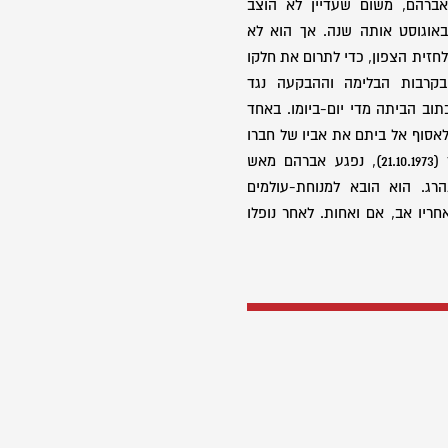
אברהם, משום שעדיין לא הוצב
באוגוסט אותה שנה. אך הוא לא
זית הצפון, כדי לתרום את חלקו
קרבות הבלימה וההבקעה נגד
וב הביתה מדי יום-ביומו. באחד
לאסוף אל ביתם את אביו של חברו
שנפל. ביום כ"ה בתשרי תשל"ד (21.10.1973), נפגע אברהם מאש
הרג. הוא הובא למנוחת-עולמים
ריו אב, אם ואחות. לאחר נופלו