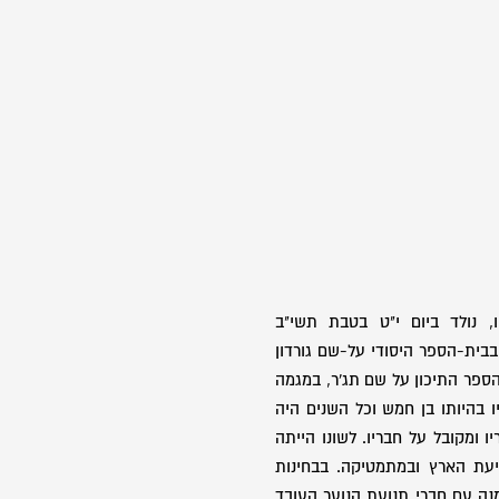
ו, נולד ביום י"ט בטבת תשי"ב
 למד בבית-הספר היסודי על-שם גורדון
הספר התיכון על שם תג'ר, במגמה
 בהיותו בן חמש וכל השנים היה
ו ומקובל על חבריו. לשונו הייתה
יעת הארץ ובמתמטיקה. בבחינות
ה עם חברי תנועת הנוער העובד