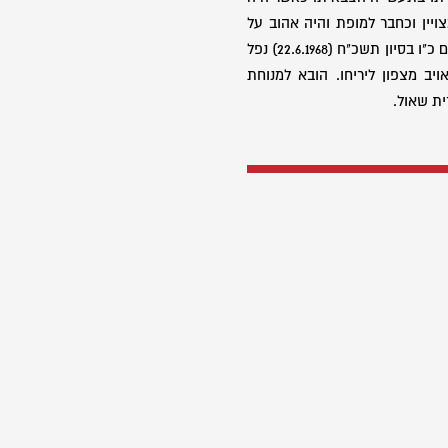
ויין וכחבר למופת והיה אהוב על
מפקדיו ועל חבריו לנשק, עד שביום כ"ו בסיון תשכ"ח (22.6.1968) נפל
יב מצפון ליריחו. הובא למנוחת
ת שאול.