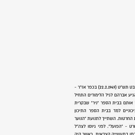
בן משה ופרידה. נולד ביום כ"ג בשבט תש"ט (22.2.1949) בכפר אז"ר -
יע אברהם לגיל הלימודים התחיל
 אותם בבית הספר "ניר" שבקרית
יכוניים למד בבית הספר התיכון
החרטות. השתייך לתנועת "הנוער
ט - "הפועל". לפני גיוסו לצה"ל
קום עבודתו בתעשייה הצבאית. כאשר היה