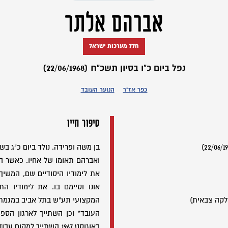
אברהם אלתר
חלל מערכות ישראל
נפל ביום כ"ו בסיון תשכ"ח (22/06/1968)
כפר אז"ר
הנוער העובד
סיפור חייו
ואברהם תאומו של אחיו. כאשר הג
את לימודיו היסודיים שם, המשיך
אונו וסיימם בו. את לימודיו הת
לקה צבאית)
המקצועי תע"ש בתל אביב במגמת 
העובד" וכן השתייך לארגון הספור
באוגוסט 1967 השתייך למ