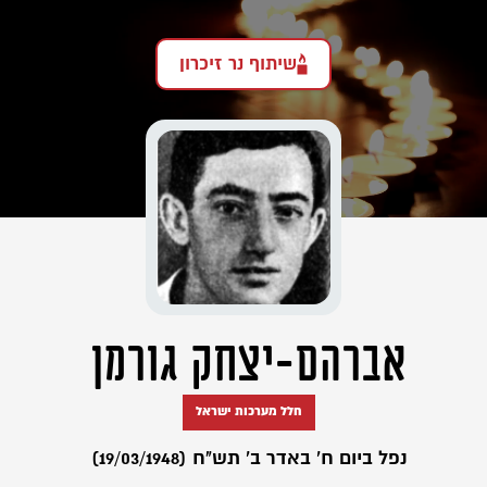
שיתוף נר זיכרון
אברהם-יצחק גורמן
חלל מערכות ישראל
נפל ביום ח' באדר ב' תש"ח (19/03/1948)