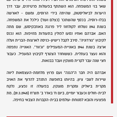
שאר בני המשפחה. הוא השתתף בפעולות פרטיזנים, עבר דרך
היערות לביאליסטוק, שהיתה בידי הרוסים, ומשם - לאורשה
בבלו-רוסיה. בכסף שהשתכר (כצלם ועוד) כילכל את המשפחה.
בשנת 1941 נשלחו לקולחוז ליד פרנגה באוזבקיסטן, שם מתה
האם. אברהם ואחיו נסעו לפולין בתעודות מזויפות. הוא נכנס
לקיבוץ "גורדוניה". סירב לקבל רישיון-כניסה לארצות-הברית ועלה
ארצה בשנת 1946 באוניית-המעפילים "וג'ווד". האונייה נתפסה
והוא נעצר בעתלית. כששוחרר הצטרף לקיבוץ המעפיל. כעבור
חצי שנה עבר לקרית מוצקין ועבד בבנאות.
אברהם היה חבר ה"הגנה" ועם פרוץ מלחמת-העצמאות ליווה
שיירות לשבי ציון. בהיותו בחופשה התנדב להדוף את האויב
מקרית ביאליק ומקרית מוצקין. בפעולה זו נפצע, נלקח
לבית-חולים וכעבור יומיים, ביום ח' באדר ב' תש"ח (19.3.1948), מת
מפצעיו והובא למנוחת-עולמים בבית-הקברות הצבאי בחיפה.