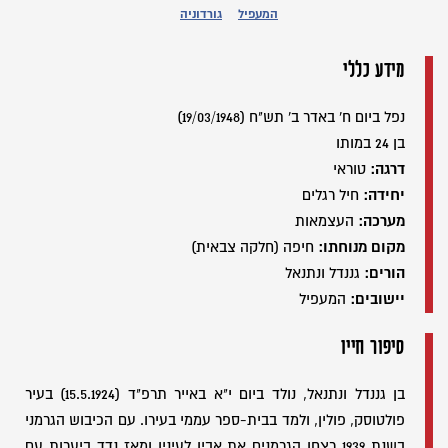
המעפיל
גורדוניה
מידע כללי
נפל ביום ח' באדר ב' תש"ח (19/03/1948)
בן 24 במותו
דרגה:
טוראי
יחידה:
חיל רגלים
מערכה:
העצמאות
מקום מנוחתו:
חיפה (חלקה צבאית)
הורים:
גננדל ונתנאל
יישובים:
המעפיל
סיפור חייו
בן גננדל ונתנאל, נולד ביום י"א באייר תרפ"ד (15.5.1924) בעיר
פולטוסק, פולין, ולמד בבית-ספר עממי בעירו. עם הכיבוש הגרמני
בשנת 1939 רצחו הגרמנים את אביו לעיניו ומאז נדד ביערות עם