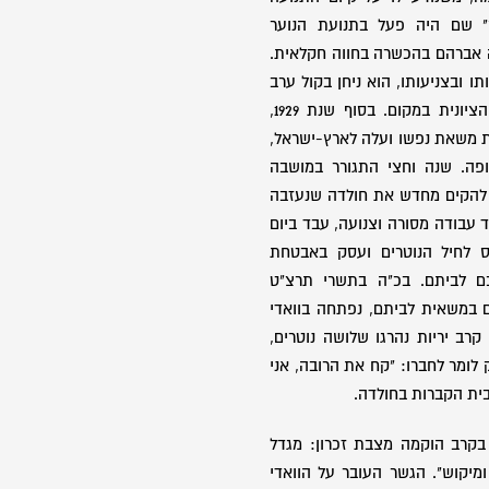
ץ" שם היה פעל בתנועת הנוער
ה אברהם בהכשרה בחווה חקלאית.
ו ובצניעותו, הוא ניחן בקול ערב
והיה חבר במקהלת ההסתדרות הציונית במקום. בסוף שנת 1929,
 משאת נפשו ועלה לארץ-ישראל,
פה. שנה וחצי התגורר במושבה
 להקים מחדש את חולדה שנעזבה
עבודה מסורה וצנועה, עבד ביום
. בשנת 1936 התגייס לחיל הנוטרים ועסק באבטחת
ם לביתם. בכ"ה בתשרי תרצ"ט
הפועלים במשאית לביתם, נפתחה בוואדי
רב יריות נהרגו שלושה נוטרים,
לומר לחברו: "קח את הרובה, אני
בית הקברות בחולדה.
בקרב הוקמה מצבת זכרון: מגדל
ומיקוש". הגשר העובר על הוואדי