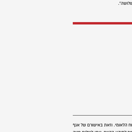
לושה".
 הלאומי. וזאת באישורם של אגף