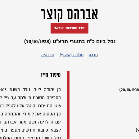
אברהם קוצר
חלל מערכות ישראל
נפל ביום כ"ה בתשרי תרצ"ט (20/10/1938)
חדרה
חולדה (קיבוץ)
גורדוניה
סיפור חייו
1918 התייתם והוטל עליו לטפל 
כך הפסיק את לימודיו והתמחה ב
עברה לריגה ושם מסר אברהם את
)
לצבא. כעבור חודשים מספר, בעי
נפל בשבי הגרמני. בתום המלחמ