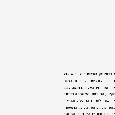
בן יהודה לייב. נולד בשנת 1905 בדווינסק שבלאטביה. הוא גדל
בסביבה מסורתית ולמד עד גיל 17 בישיבה ובגימנסיה רוסית. בשנת
באחיו ואחיותיו הצעירים ממנו. לשם
מקצוע החייטות. המשפחה הקטנה
 אחיו לחסות הקהילה והתגייס
צומה של מלחמת העולם הראשונה
ה, משנודע לו על קיום התנועה