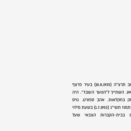
בן שרגא וחיה. נולד ביום י"א באב תרצ"ה (10.8.1935) בעיר פרצף
אשר בפולין. עלה לארץ בשנת 1948. השתייך ל"הנוער העובד". היה
 בחקלאות. אהב ספורט. גויס
לצה"ל בינואר 1953. נפל ביום י"ח בתמוז תשי"ג (1.7.1953) בשעת מילוי
ים בבית-הקברות הצבאי שעל