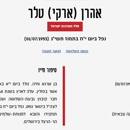
אהרן (ארקי) טלר
חלל מערכות ישראל
נפל ביום י"ח בתמוז תשי"ג (01/07/1953)
גבעת השלושה
הנוער העובד
סיפור חייו
חבר קיבוץ גבעת-השלושה ועסק
ה צבאית)
תפקידו והובא למנוחת-עולמ
הר-הרצל בירושלים.