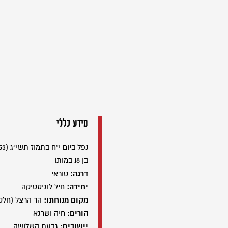
מידע כללי
נפל ביום י"ח בתמוז תשי"ג (01/07/1953)
בן 18 במותו
דרגה:
טוראי
יחידה:
חיל לוגיסטיקה
מקום מנוחתו:
הר הרצל (חלק
הורים:
חיה ושרגא
יישובים:
גבעת השלושה