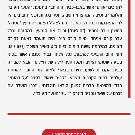
לחניכים "אורט" אשר באבו-כביר. היה חבר בתנועת "הנוער העובד
והלומד" בחטיבה המקצועית שבה. עסק בנגרות ושני תחביבים היו
לו: התאבקות וכדורגל. כאשר גויס לצה"ל הצטרף לגרעין "מסדה"
במשק שדה נחמיה ("חוליות") וריכז את הגרעין. במסגרת נח"ל
עבר קורס צניחה וסיים קורס מ"כ. היה מועמד לצאת לקורס
קצינים. במלחמת ששת הימים, ביום כ"ט באייר תשכ"ז (8.6.1967),
הוא היום הרביעי לקרבות, נפל אליהו בביר גפגפה אשר בסיני
בשעה שטנקי האויב תקפו חניון לילה של חיילינו. הובא לקבורה
בבית הקברות לשעת חירום בבארי ולאחר זמן הועבר למנוחת
עולמים בבית הקברות הצבאי בקרית שאול. בספר "על במותיך
חלל" בהוצאת חברים לנשק הובאו תולדותיו. זכרו הועלה עם
זכרם של שאר נופלים ב"זרקור" של "הנוער העובד".
חזרה לספר הזיכרון