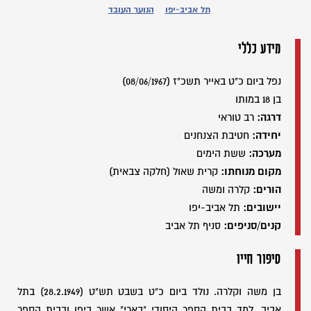
תל אביב-יפו
הנוער העובד
מידע כללי
נפל ביום כ"ט באייר תשכ"ז (08/06/1967)
בן 18 במותו
דרגה:
רב טוראי
יחידה:
חטיבת הצנחנים
מערכה:
ששת הימים
מקום מנוחתו:
קרית שאול (חלקה צבאית)
הורים:
קלרה ומשה
יישובים:
תל אביב-יפו
קנים/סניפים:
סניף תל אביב
סיפור חייו
בן משה וקלרה. נולד ביום כ"ט בשבט תש"ט (28.2.1949) בתל
אביב. למד בבית הספר היסודי "בארי" אשר ביפו ובבית הספר