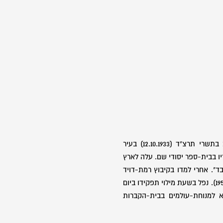
בן יהושע ועזיזה. נולד ביום כ"ב בתשרי תרצ"ד (12.10.1933) בעיר
יו בבית-ספר יסודי שם. עלה לארץ
ר העובד". אחרי למדו בקיבוץ רמת-דויד
שנתיים ומחצה גויס לצה"ל (מאי 1951). נפל בשעת מילוי תפקידו ביום
תשי"ב (7.6.1952) והובא למנוחת-עולמים בבית-הקברות