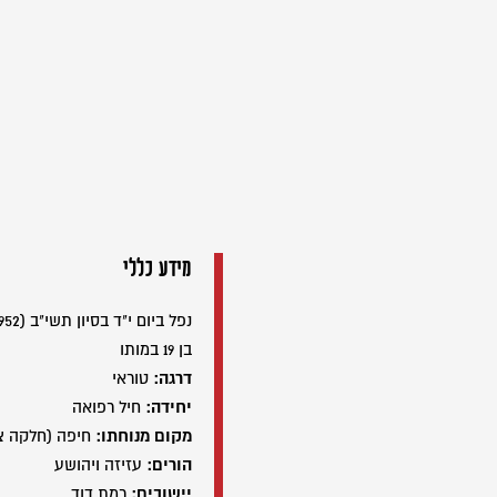
מידע כללי
נפל ביום י"ד בסיון תשי"ב (07/06/1952)
בן 19 במותו
דרגה:
טוראי
יחידה:
חיל רפואה
מקום מנוחתו:
חיפה (חלקה צ
הורים:
עזיזה ויהושע
יישובים:
רמת דוד