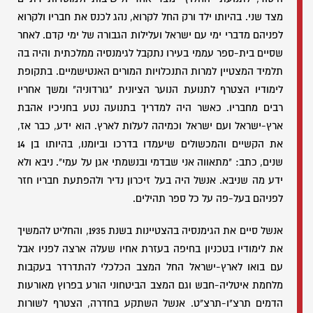
מצד שני. בהיותו ילד ורק החל לקרוא, נהג לכנס את חבריו ולקרוא
לפניהם מדברי ימי עם ישראל ועלילות הגבורה של ימי קדם. לאחר
שסיים בית-ספר עממי בעירו נתקבל לגימנסיה ממלכתית והיה בה
תלמיד המצטיין למרות התנכלויות המורים האנטישמיים. בתקופת
לימודיו הצטרף לתנועת הנוער הציונית "גורדוניה" ומשך אחריו
רבים מחבריו. כאשר היה למדריך בתנועה נטע בחניכיו אהבת
ארץ-ישראל ועם ישראל וכמיהה לעלות לארץ. הוא ידע, כבר אז,
את הקשיים והמכשולים שיעמדו בדרכו וביומנו, בהיותו בן 14
שנים, כתב: "מתאווה אני שבדמי ובנשמתי אגן על עמי". ניבא ולא
ידע מה שניבא. אנשל היה בעל זיכרון נדיר ולהפתעת חבריו חזר
לפניהם בעל-פה על כל ספר תהילים.
אנשל סיים את הגימנסיה בהצטיינות בשנת 1935, והחליט להמשיך
את לימודיו בטכניון בחיפה בעזרת אחיו שעלה ארצה לפניו אבל
עם בואו לארץ-ישראל החל המצב הכלכלי להתדרדר בעקבות
מלחמת איטליה-חבש וגם המצב הביטחוני הורע בפרוץ מאורעות
הדמים תרצ"ו-תרצ"ט. אנשל השתקע בחדרה, הצטרף לשורות