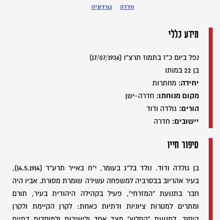
חדרה
גורדוניה
מידע כללי
נפל ביום כ"ז בתמוז תרצ"ו (17/07/1936)
בן 22 במותו
יחידה:
מחתרות
מקום מנוחתו:
חדרה-ישן
הורים:
גולדה ודוד
יישובים:
חדרה
סיפור חייו
בן גולדה ודוד. נולד בל"ג בעומר, י"ח באייר תרע"ד (14.5.1914),
בעיר אהריוב בבסרביה למשפחה עשירה שומרת מסורת. אביו היה
חבר בתנועת "המזרחי", פעיל בקהילה היהודית בעיר, תורם
ומתרים למטרות ציוניות ודתיות כאחת: לקרן הקיימת ולקרן
היסוד, לתנועת "החלוץ" מצד אחד ולישיבות ולמוסדות דתיים