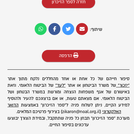
חזרה לספר הזיכרון
שיתוף:
הדפסה
סיפור חייהם של כל אחת או אחד מהחללים נלקח מתוך אתר
"יזכור"
של משרד הביטחון או אתר
"לעד"
של הביטוח הלאומי. וזאת
באישורם של אגף משפחות הנצחה ומורשת במשרד הבטחון ושל
הביטוח הלאומי. אם מצאתם טעות, או אם ברצונכם להעיר ולהוסיף
למידע הקיים, ניתן לשלוח פניה ל"ספר הזיכרון" באמצעות
הדואר
האלקטרוני
(zikaron@noal.org.il) בצירוף פרטיכם המלאים.
מערכת "ספר הזיכרון" תבחן כל פניה שתתקבל, ובמידת הצורך יבוצעו
עדכונים בסיפור החיים.