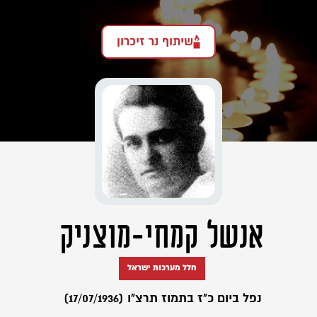
שיתוף נר זיכרון
אנשל קמחי-מוצניק
חלל מערכות ישראל
נפל ביום כ"ז בתמוז תרצ"ו (17/07/1936)