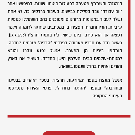
ה"הגנה" והשתתף מטעמה בפעולות ביטחון שונות. בחיפושיו אחר
"יום עבודה" עבד בסלילת כבישים, בעיבוד פרדסים כו'. לא אחת
נשלח לעבוד במקומות מרוחקים ומסוכנים בהם השתוללו כנופיות
ערביות. הוריו וחברתו הפצירו בו במכתבים שיחזור לרומניה וילמד
רפואה אך הוא סירב. ביום שישי, כ"ז בתמוז תרצ"ו (17.7.1936),
כאשר חזר עם חבריו מעבודה בפרדסי "הדריה" מזרחית לחדרה,
הותקפו ביריות מן המארב. אנשל נפגע ונהרג והובא
למנוחת-עולמים בבית העלמין הישן בחדרה. השאיר אח בארץ
והורים ואחיות בחו"ל שנספו בשואה.
אנשל מונצח בספר "מאורעות תרצ"ו", בספר "אהריוב בבניינה
ובחורבנה" ובספר "ההגנה בחדרה". פרטי האירוע נתפרסמו
בעיתוני התקופה.