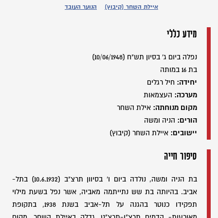
איילת השחר (קיבוץ)
הנוער העובד
מידע כללי
נפלה ביום ג' בסיון תש"ח (10/06/1948)
בת 16 במותה
יחידה:
חיל רגלים
מערכה:
העצמאות
מקום מנוחתה:
אילת השחר
הורים:
הניה ומשה
יישובים:
איילת השחר (קיבוץ)
סיפור חייה
בת הניה ומשה, נולדה ביום ו' בסיוון תרצ"ב (10.6.1932) בתל-
אביב. בהיותה בת שש נתייתמה מאביה, אשר נפל בשעת מילוי
תפקידו כנוטר בהגנה על תל-אביב בשנת 1938, בתקופת
מאורעות- הדמים תרצ"ו-תרצ"ט. גדלה באיילת השחר, מקום