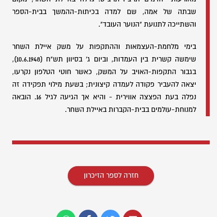
שבתה של אמה, שם למדה בכיתות-ההמשך בבית-הספר
והשתייכה לתנועת "הנוער העובד".
בימי מלחמת-העצמאות וההתקפות על משק איילת השחר
שימשה קשרית בין העמדות, וביום ג' בסיוון תש"ח (10.6.1948),
בגבור התקפות-האויב על המשק, כאשר חוטי הטלפון נקרעו,
יצאה להעביר פקודה לעמדה קיצונית; בשעת מילוי תפקידה זה
נפלה בעת הפצצה אווירית - והיא אך הגיעה לגיל 16. הובאה
למנוחת-עולמים בבית-הקברות באיילת השחר.
חזרה לספר הזיכרון