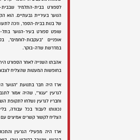
לספורט בבית-התלמיד שבבית-
הנוער בעיריית גבעתיים. הוא ה
של בנות בבית-הספר, וזכה לתעוד
שופט ספורט בעיר-הנוער בתל-
אופניים "בעקבות-לוחמים", ב
במדרשת שדה-בוקר.
אהבתו השנייה לאחר הספורט היתה 
בחופשות המעטות שהצליח לצבור 
ארז היה חבר בתנועת "הנוער הע
לגרעין "עגור", שהיה אמור לתג
וחבריו לגרעין נשלחו לתקופת השל
נכונותו לעבוד בכל עבודה, בל
הצליח לקשור קשרים אמיצים עם
ארז היה מפעילי הגרעין והתכונ
הגרעין, שנערך בקיבוץ נערן. הו