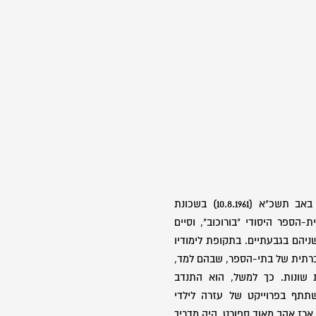
בן תמר ויצחק, נולד ביום כ"ח באב תשכ"א (10.8.1961) בשכונת
-הספר היסודי "בורוכוב", וסיים
ניהם בגבעתיים. בתקופת לימודיו
ברתית של בתי-הספר, שבהם למד,
 שונות. כך למשל, הוא התנדב
תתף בפרוייקט של עזרה לילדי
ארז אהב מאוד ספורט, היה מדריך