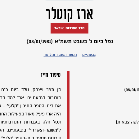
ארז קוטלר
חלל מערכות ישראל
נפל ביום ג' בשבט תשמ"א (08/01/1981)
גבעתיים
הנוער העובד והלומד
סיפור חייו
בורוכוב בגבעתיים. ארז למד בבית
את בית-הספר התיכון "קלעי" - ש
היה ארז פעיל מאוד בפעילות הח
לקה צבאית)
ונטל חלק בעבודות התנדבותיות
ל"משמר-האזרחי" בגבעתיים, הש
שכונות מטעם בית-הספר "קלעי". 