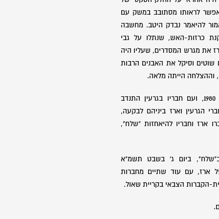
אפשר לראותו מסתובב במשק עם
מור להיאמר נבדק היטב. מחשבה
ת כרזות-האש, שנתלו על גבי
ארז את מגרש המסדרים, שעליו היה
שוטים וסיקל את האבנים הרבות
, וההצלחה הייתה מלאה.
ארז גיס לצה"ל בשמונה בינואר 1980, ועם חבריו בגרעין התנדב
ברי הגרעין וארז ביניהם לבקעה,
 ארז וחבריו להיאחזות "שלח",
שלח", ביום ג' בשבט תשמ"א
וסו, נפל ארז, עם עוד שתיים מחברות
ית-הקברות הצבאי בקריית שאול.
.