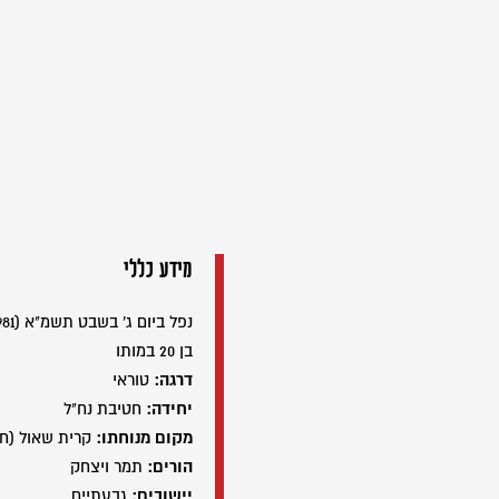
מידע כללי
נפל ביום ג' בשבט תשמ"א (08/01/1981)
בן 20 במותו
דרגה:
טוראי
יחידה:
חטיבת נח"ל
מקום מנוחתו:
קרית שאול (ח
הורים:
תמר ויצחק
יישובים:
גבעתיים