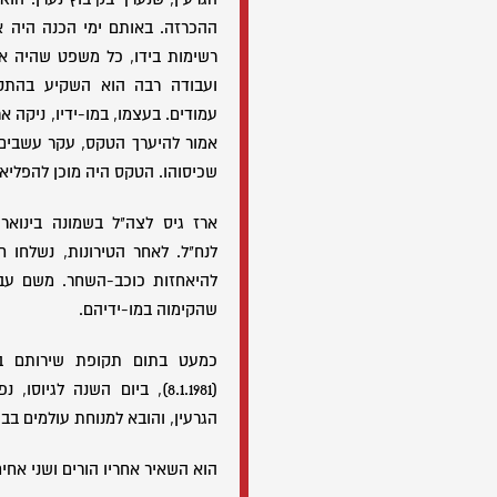
ההכרזה. באותם ימי הכנה היה 
רשימות בידו, כל משפט שהיה א
ועבודה רבה הוא השקיע בהתקנ
עמודים. בעצמו, במו-ידיו, ניקה 
אמור להיערך הטקס, עקר עשבים 
שכיסוהו. הטקס היה מוכן להפליא
לנח"ל. לאחר הטירונות, נשלחו ח
להיאחזות כוכב-השחר. משם עברו
שהקימוה במו-ידיהם.
כמעט בתום תקופת שירותם ב"
(8.1.1981), ביום השנה לגי
הגרעין, והובא למנוחת עולמים בב
הוא השאיר אחריו הורים ושני אחים