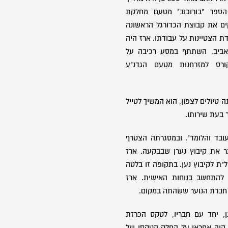
הספר "בורוכוב" מטעם מחלקת
קים את קבוצת הכדורגל הראשונה
ת הצטיינות על עבודתו. ארז היה
אביב, השתתף במסע רכיבה על
קורס למזרחנות מטעם הגדנ"ע
טיולים לצפון, הוא המשיך לטייל
בעת שירותו.
ובד והלומד", ובמסגרתה הצטרף
בר את קיבוץ נערן שבבקעה. ארז
"ת לקיבוץ נען. בתקופה זו בלטה
י להתחשב בנוחות האישית. ארז
 חברת הנוער ששהתה במקום.
ן, יחד עם חבריו, לטקס הכרזת
א היה אחראי על החלק הטקסי של