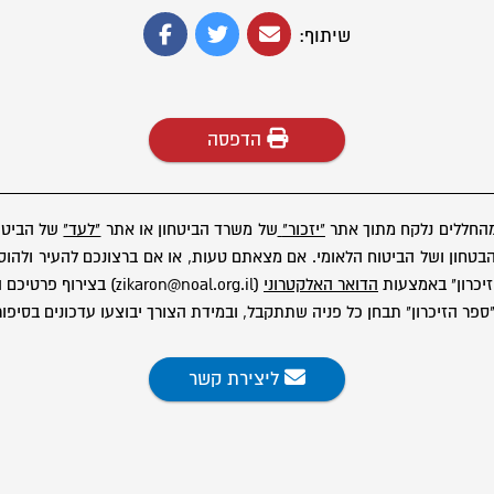
שיתוף:
הדפסה
מהחללים נלקח מתוך אתר
"יזכור"
של משרד הביטחון או אתר
"לעד"
של הביטוח
ון ושל הביטוח הלאומי. אם מצאתם טעות, או אם ברצונכם להעיר ולהוסיף
יכרון" באמצעות
הדואר האלקטרוני
(zikaron@noal.org.il) בצירוף פרטיכם המלאים.
פר הזיכרון" תבחן כל פניה שתתקבל, ובמידת הצורך יבוצעו עדכונים בסיפור
ליצירת קשר