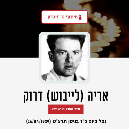
שיתוף נר זיכרון
אריה (לייבוש) דרוק
חלל מערכות ישראל
נפל ביום כ"ז בניסן תרצ"ט (16/04/1939)