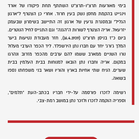
בימי מאורעות תרצ"ו-תרצ"ט השתתף תחת פיקודו של אורד
וינגייט בהקמת מחסן נשק בעין חרוד. אחרי כן הצטרף ל"ארגון
הגליל" ובמסגרת גרעין של ארגון זה התיישב בשימרון שבעמק
יזרעאל. אריה הצטרף לשורות ה"הגנה" וגם התגייס לחיל הנוטרים.
ביום כ"ז בניסן תרצ"ט (16.4.1939), חזר מעבודת נטיעות ביער
המלך ג'ורג' יחד עם חברו נתן הירשפלד. ליד הכפר הערבי מעלול
נורו השניים ממארב ששמו להם ערבים מהכפר מזרוב ונהרגו
במקום. אריה וחברו נתן הובאו למנוחות בבית העלמין בבית
שערים. הניח שתי אחיות בארץ והוריו ושאר בני משפחתו נספו
בשואה.
רשימה לזכרו פורסמה על-ידי חבריו בכתב-העת "תלמים",
וספריה הוקמה לזכרו ולזכר נתן במושב רמת-צבי.