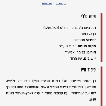
עין חרוד
גורדוניה
מידע כללי
נפל ביום כ"ז בניסן תרצ"ט (16/04/1939)
בן 28 במותו
יחידה:
מחתרות
מקום מנוחתו:
בית שערים
הורים:
בלומה ואליעזר
יישובים:
עין חרוד
סיפור חייו
בן בלומה ואליעזר. נולד בשנת תרע"א (1911) בטרנופול, גליציה
שבפולין. הוא שירת בצבא הפולני ולאחר שהשתחרר ממנו הצטרף
לתנועת "גורדוניה" ועם קבוצה מחבריה עלה לארץ-ישראל בשנת
1935.