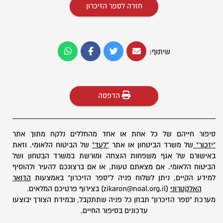
חזרה לספר הזיכרון
שיתוף:
הדפסה
סיפור חייהם של כל אחת או אחד מהחללים נלקח מתוך אתר
"יזכור"
של משרד הביטחון או אתר
"לעד"
של הביטוח הלאומי. וזאת
באישורם של אגף משפחות הנצחה ומורשת במשרד הבטחון ושל
הביטוח הלאומי. אם מצאתם טעות, או אם ברצונכם להעיר ולהוסיף
למידע הקיים, ניתן לשלוח פניה ל"ספר הזיכרון" באמצעות
הדואר
האלקטרוני
(zikaron@noal.org.il) בצירוף פרטיכם המלאים.
מערכת "ספר הזיכרון" תבחן כל פניה שתתקבל, ובמידת הצורך יבוצעו
עדכונים בסיפור החיים.