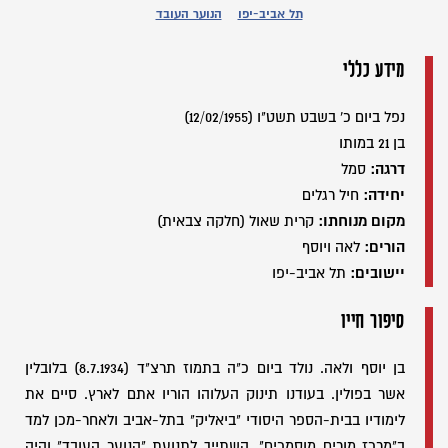
תל אביב-יפו
הנוער העובד
מידע כללי
נפל ביום כ' בשבט תשט"ו (12/02/1955)
בן 21 במותו
דרגה:
סמל
יחידה:
חיל רגלים
מקום מנוחתו:
קרית שאול (חלקה צבאית)
הורים:
לאה ויוסף
יישובים:
תל אביב-יפו
סיפור חייו
בן יוסף ולאה. נולד ביום כ"ה בתמוז תרצ"ד (8.7.1934) בלובלין
אשר בפולין. בעודנו תינוק העלוהו הוריו אתם לארץ. סיים את
לימודיו בבית-הספר היסודי "ביאליק" בתל-אביב ולאחר-מכן למד
ב"מרכז מורים מוסמכים". השתייך לתנועת "הנוער העובד" והיה